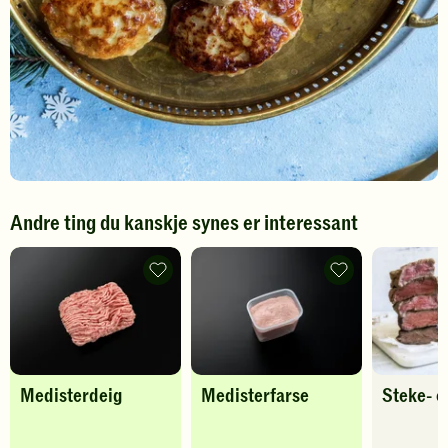
Andre ting du kanskje synes er interessant
Medisterdeig
Medisterfarse
-
-
legg
legg
til
til
favoritter
favoritter
Medisterdeig
Medisterfarse
Steke- o