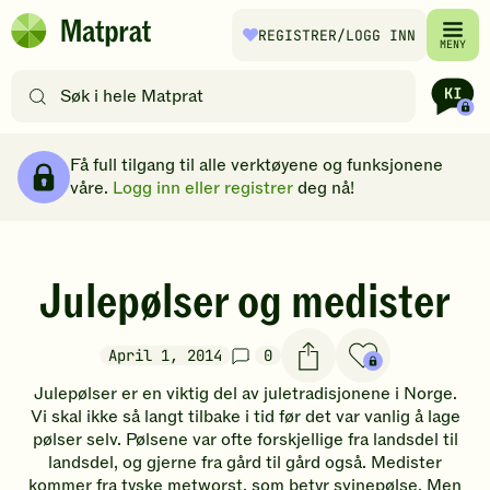
Hopp til hovedinnhold
REGISTRER
/LOGG INN
Matprat
MENY
hjemmeside
Søk
etter
oppskrifter
Brødsmulesti
eller
Få full tilgang til alle verktøyene og funksjonene
filtre
våre.
Logg inn eller registrer
deg nå!
Julepølser og medister
April 1, 2014
0
Julepølser er en viktig del av juletradisjonene i Norge.
Vi skal ikke så langt tilbake i tid før det var vanlig å lage
pølser selv. Pølsene var ofte forskjellige fra landsdel til
landsdel, og gjerne fra gård til gård også. Medister
kommer fra tyske metworst, som betyr svinepølse. Men