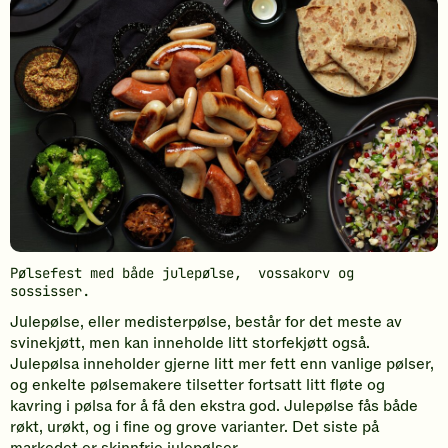
Pølsefest med både julepølse, vossakorv og
sossisser.
Julepølse, eller medisterpølse, består for det meste av
svinekjøtt, men kan inneholde litt storfekjøtt også.
Julepølsa inneholder gjerne litt mer fett enn vanlige pølser,
og enkelte pølsemakere tilsetter fortsatt litt fløte og
kavring i pølsa for å få den ekstra god. Julepølse fås både
røkt, urøkt, og i fine og grove varianter. Det siste på