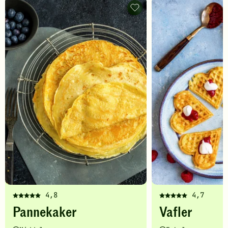
Pannekaker
-
legg
til
favoritter
4,8
4,7
Denne
Denne
Pannekaker
Vafler
oppskriften
oppskriften
har
har