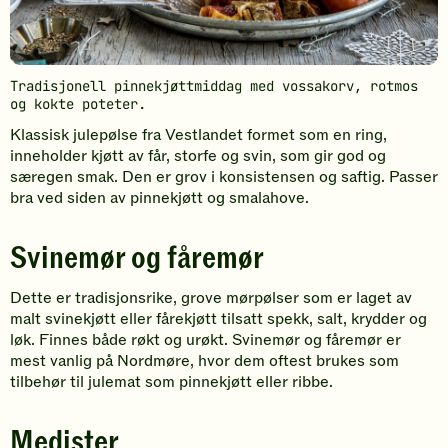
Tradisjonell pinnekjøttmiddag med vossakorv, rotmos
og kokte poteter.
Klassisk julepølse fra Vestlandet formet som en ring,
inneholder kjøtt av får, storfe og svin, som gir god og
særegen smak. Den er grov i konsistensen og saftig. Passer
bra ved siden av pinnekjøtt og smalahove.
Svinemør og fåremør
Dette er tradisjonsrike, grove mørpølser som er laget av
malt svinekjøtt eller fårekjøtt tilsatt spekk, salt, krydder og
løk. Finnes både røkt og urøkt. Svinemør og fåremør er
mest vanlig på Nordmøre, hvor dem oftest brukes som
tilbehør til julemat som pinnekjøtt eller ribbe.
Medister