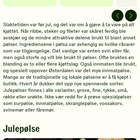
Slaktetiden var før jul, og det var om å gjøre å ta vare på alt
kjøttet. Når ribbe, steker og fileter var skåret ferdig ble
avskjær og de mindre attraktive delene brukt til blant annet
pølser. Ingrediensene i pølsa var avhengig av hvilke råvarer
som var tilgjengelige. Det vanlige var enten svin eller får,
men også storfe og vilt ble brukt til pølser. Ofte bruktes en
blanding av to eller flere kjøttslag. Også innmaten ble brukt,
og spesielt oppover Østerdalen var det mye innmatpølse.
Mange av de tradisjonelle og lokale pølsene er å få kjøpt i
butikk. Hvert år dukker det opp nye spennende sorter.
Julepølser finnes i alle varianter, grove, fine, tykke, små,
røkte eller urøkte. Ikke vær redd for å prøve spesialpølser
som surpølse, innmatpølse, skranglepølse, vossakorv,
svinemør eller fåremør.
Julepølse