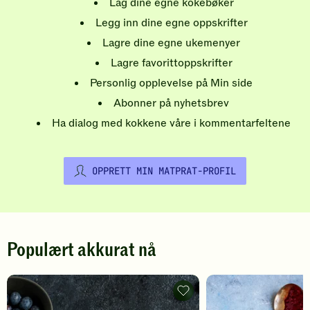
Lag dine egne kokebøker
Legg inn dine egne oppskrifter
Lagre dine egne ukemenyer
Lagre favorittoppskrifter
Personlig opplevelse på Min side
Abonner på nyhetsbrev
Ha dialog med kokkene våre i kommentarfeltene
OPPRETT MIN MATPRAT-PROFIL
Populært akkurat nå
Pannekaker
-