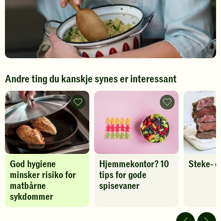
Andre ting du kanskje synes er interessant
God
Hjemmekontor?
hygiene
10
minsker
tips
risiko
for
for
gode
matbårne
spisevaner
sykdommer
-
-
legg
God hygiene
Hjemmekontor? 10
Steke- o
legg
til
til
favoritter
minsker risiko for
tips for gode
favoritter
matbårne
spisevaner
sykdommer