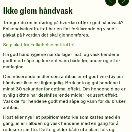
Ikke glem håndvask
Trenger du en innføring på hvordan utføre god håndvask?
Folkehelseinstituttet har en fint forklarende og visuell
plakat på hvordan det skal gjennomføres.
Se plakat fra Folkehelseinstituttet
.
Ha god håndhygiene når du lager mat, og vask hendene
godt med såpe og lunkent vann både før, under og etter
matlaging.
Desinfiserende midler som antibac er et godt verktøy om
håndvask ikke er tilgjengelig. Bruk nok og gni hendene i
minst 30 sekunder for optimal effekt. Om hendene dine er
synlig skitne har desinfiserende midler redusert effekt.
Vask derfor hendene godt med såpe og vann før du bruker
antibac.
Host eller nys i et papirlommetørkle som kastes med én
gang, eller i albuen og vask hendene med én gang for å
redusere smitte. Dette gjelder både ute blant folk og