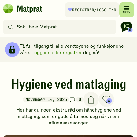
Hopp til hovedinnhold
REGISTRER
/LOGG INN
Matprat
MENY
hjemmeside
Søk
etter
oppskrifter
Brødsmulesti
eller
Få full tilgang til alle verktøyene og funksjonene
filtre
våre.
Logg inn eller registrer
deg nå!
Hygiene ved matlaging
November 14, 2025
0
Her har du noen ekstra råd om håndhygiene ved
matlaging, som er gode å ta med seg når vi er i
influensasesongen.