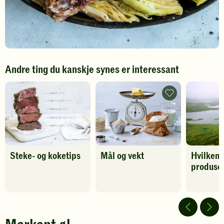
Andre ting du kanskje synes er interessant
Mål
og
vekt
-
legg
til
favoritter
Steke- og koketips
Mål og vekt
Hvilken 
produser