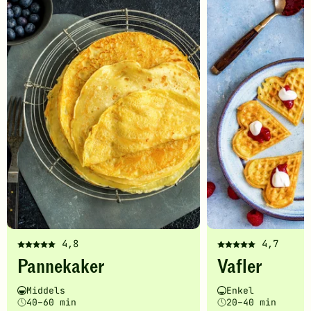
-
legg
til
favoritter
4,8
4,7
Denne
Denne
Pannekaker
Vafler
oppskriften
oppskriften
har
har
Vanskelighetsgrad
Tilberedningstid
Vanskelighetsgrad
Tilberedningstid
Middels
Enkel
fått
fått
40–60 min
20–40 min
5
5