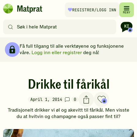
Hopp til hovedinnhold
REGISTRER
/LOGG INN
Matprat
MENY
hjemmeside
Søk
etter
oppskrifter
Brødsmulesti
eller
Få full tilgang til alle verktøyene og funksjonene
filtre
våre.
Logg inn eller registrer
deg nå!
Drikke til fårikål
April 1, 2014
0
Tradisjonelt drikker vi øl og akevitt til fårikål. Men visste
du at hvitvin og champagne også passer fint til?