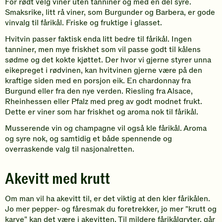
For rødt velg viner uten tanniner og med en del syre.
Smaksrike, litt rå viner, som Burgunder og Barbera, er gode
vinvalg til fårikål. Friske og fruktige i glasset.
Hvitvin passer faktisk enda litt bedre til fårikål. Ingen
tanniner, men mye friskhet som vil passe godt til kålens
sødme og det kokte kjøttet. Der hvor vi gjerne styrer unna
eikepreget i rødvinen, kan hvitvinen gjerne være på den
kraftige siden med en porsjon eik. En chardonnay fra
Burgund eller fra den nye verden. Riesling fra Alsace,
Rheinhessen eller Pfalz med preg av godt modnet frukt.
Dette er viner som har friskhet og aroma nok til fårikål.
Musserende vin og champagne vil også kle fårikål. Aroma
og syre nok, og samtidig et både spennende og
overraskende valg til nasjonalretten.
Akevitt med krutt
Om man vil ha akevitt til, er det viktig at den kler fårikålen.
Jo mer pepper- og fåresmak du foretrekker, jo mer "krutt og
karve" kan det være i akevitten. Til mildere fårikålgryter, går