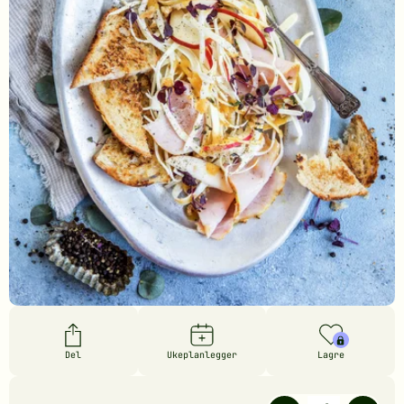
Del
Ukeplanlegger
Lagre