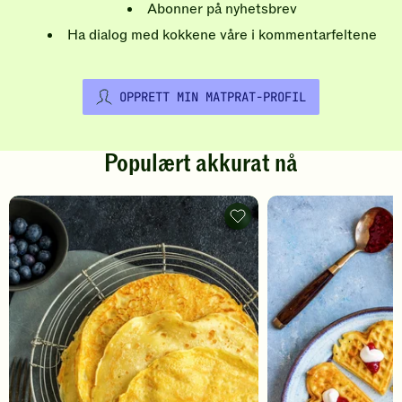
Abonner på nyhetsbrev
Ha dialog med kokkene våre i kommentarfeltene
OPPRETT MIN MATPRAT-PROFIL
Populært akkurat nå
Pannekaker
-
legg
til
favoritter