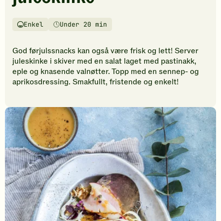
vurderinger.
Bli
den
Enkel
Under 20 min
Vanskelighetsgrad
Tilberedningstid
første
til
God førjulssnacks kan også være frisk og lett! Server
å
juleskinke i skiver med en salat laget med pastinakk,
vurdere
eple og knasende valnøtter. Topp med en sennep- og
denne
aprikosdressing. Smakfullt, fristende og enkelt!
oppskriften.