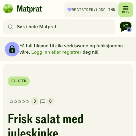
Hopp til hovedinnhold
REGISTRER
/LOGG INN
Matprat
MENY
hjemmeside
Søk
etter
oppskrifter
Ingredienser
Slik gjør du
Kommentarer
Brødsmulesti
eller
Få full tilgang til alle verktøyene og funksjonene
filtre
våre.
Logg inn eller registrer
deg nå!
SALATER
0
0
Denne
oppskriften
Frisk salat med
har
foreløpig
juleskinke
ingen