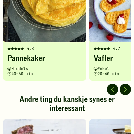
4,8
4,7
Denne
Denne
Pannekaker
Vafler
oppskriften
oppskriften
har
har
Vanskelighetsgrad
Tilberedningstid
Vanskelighetsgrad
Tilberedningstid
Middels
Enkel
fått
fått
40–60 min
20–40 min
5
5
av
av
5
5
stjerner.
stjerner.
Andre ting du kanskje synes er
Klikk
Klikk
interessant
for
for
å
å
gi
gi
din
din
vurdering.
vurdering.