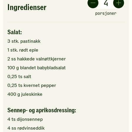
Ingredienser
porsjoner
Salat:
3
stk.
pastinakk
1
stk.
rødt eple
2
ss
hakkede
valnøttkjerner
100
g
blandet babybladsalat
0,25
ts
salt
0,25
ts
kvernet pepper
400
g
juleskinke
Sennep- og aprikosdressing:
4
ts
dijonsennep
4
ss
rødvinseddik