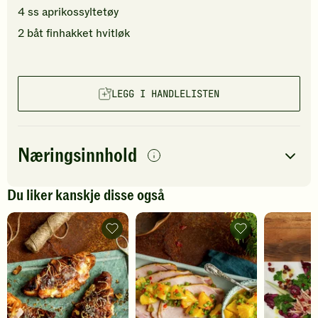
4
ss
aprikossyltetøy
2
båt
finhakket
hvitløk
LEGG I HANDLELISTEN
Næringsinnhold
per
porsjon
Du liker kanskje disse også
Navn på
Energi
antall
267
kcal
næringsstoffet
Croissant-
Juleskinke
toast
med
Fett
8
g
med
chiliappelsin
juleskinke
-
Protein
25
g
-
legg
legg
til
til
favoritter
Karbohydrater
22
g
favoritter