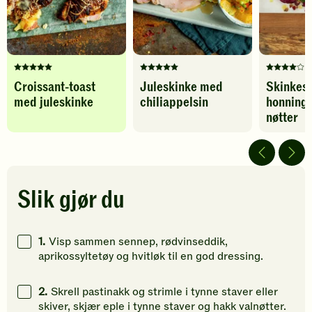
Denne
Denne
Denne
Croissant-toast
Juleskinke med
Skinkes
oppskriften
oppskriften
oppskrif
med juleskinke
chiliappelsin
honningg
har
har
har
fått
fått
fått
nøtter
5
5
4
av
av
av
5
5
5
stjerner.
stjerner.
stjerner.
Klikk
Klikk
Klikk
Slik gjør du
for
for
for
å
å
å
gi
gi
gi
1.
Visp sammen sennep, rødvinseddik,
din
din
din
aprikossyltetøy og hvitløk til en god dressing.
vurdering.
vurdering.
vurdering
2.
Skrell pastinakk og strimle i tynne staver eller
skiver, skjær eple i tynne staver og hakk valnøtter.