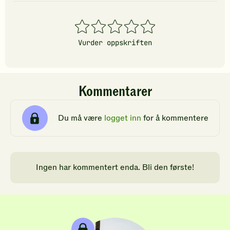
1
2
3
4
5
stjerner
stjerner
stjerner
stjerner
stjerner
Vurder oppskriften
Kommentarer
Du må være
logget inn
for å kommentere
Ingen har kommentert enda. Bli den første!