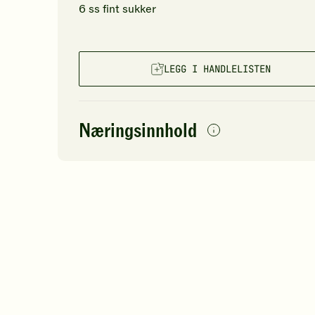
6
ss
fint
sukker
LEGG I HANDLELISTEN
Næringsinnhold
0
per
porsjon
Navn på
Energi
antall
30
næringsstoffet
Protein
Karbohydrater