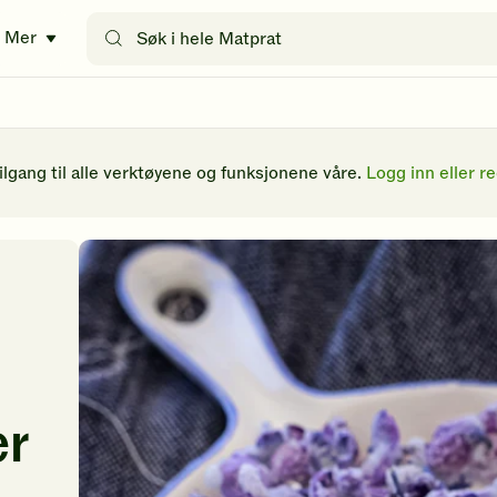
Søk
Mer
etter
oppskrifter
eller
filtre
tilgang til alle verktøyene og funksjonene våre.
Logg inn eller re
er