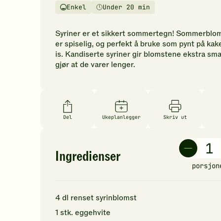
vurderinger.
Enkel
Under 20 min
Vanskelighetsgrad
Tilberedningstid
Bli
den
Syriner er et sikkert sommertegn! Sommerblo
første
er spiselig, og perfekt å bruke som pynt på kak
til
is. Kandiserte syriner gir blomstene ekstra sma
å
gjør at de varer lenger.
vurdere
denne
oppskriften.
Del
Ukeplanlegger
Skriv ut
Ingredienser
porsjon
4
dl
renset
syrinblomst
1
stk.
eggehvite