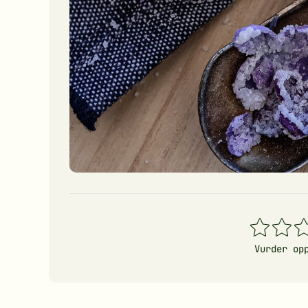
1
2
3
stjerner
stjerner
stj
Vurder op