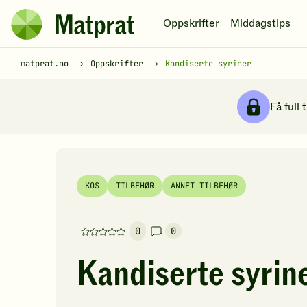
Hopp til hovedinnhold
Oppskrifter
Middagstips
Matprat
hjemmeside
Brødsmulesti
matprat.no
Oppskrifter
Kandiserte syriner
Få full 
KOS
TILBEHØR
ANNET TILBEHØR
0
0
Denne
oppskriften
Kandiserte syrin
har
foreløpig
ingen