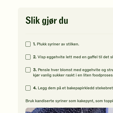
av
av
av
5
5
5
stjerner.
stjerner.
st
Klikk
Klikk
Kl
Slik gjør du
for
for
fo
å
å
å
gi
gi
gi
din
din
di
vurdering.
vurdering.
vu
1.
Plukk syriner av stilken.
2.
Visp eggehvite lett med en gaffel til det
3.
Pensle hver blomst med eggehvite og strø
kjør vanlig sukker raskt i en liten foodprosess
4.
Legg dem på et bakepapirkledd stekebrett
Bruk kandiserte syriner som kakepynt, som toppin