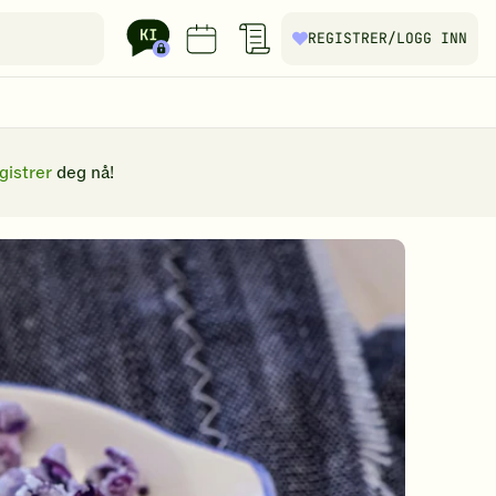
REGISTRER
/LOGG INN
gistrer
deg nå!