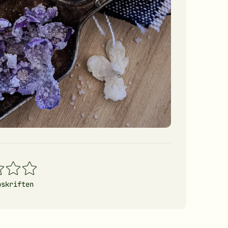
4
5
erner
stjerner
stjerner
pskriften