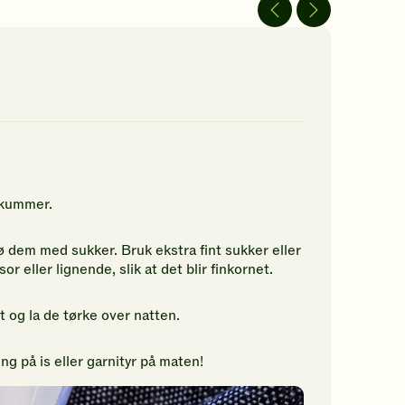
av
av
5
5
jerner.
stjerner.
stjerner.
ikk
Klikk
Klikk
r
for
for
å
å
gi
gi
n
din
din
rdering.
vurdering.
vurdering.
 skummer.
 dem med sukker. Bruk ekstra fint sukker eller
or eller lignende, slik at det blir finkornet.
 og la de tørke over natten.
g på is eller garnityr på maten!