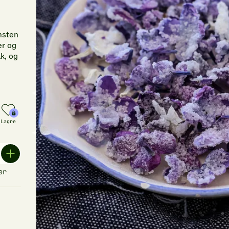
msten
er og
k, og
Lagre
er