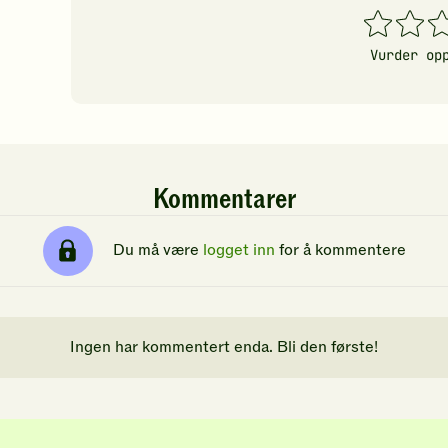
1
2
3
stjerner
stjerner
stj
Vurder op
Kommentarer
Du må være
logget inn
for å kommentere
Ingen har kommentert enda. Bli den første!