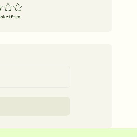
4
5
erner
stjerner
stjerner
pskriften