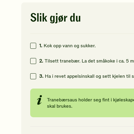
av
av
av
5
5
5
stjerner.
stjerner.
st
Slik gjør du
Klikk
Klikk
Kl
for
for
fo
å
å
å
gi
gi
gi
din
din
di
1.
Kok opp vann og sukker.
vurdering.
vurdering.
vu
2.
Tilsett tranebær. La det småkoke i ca. 5 m
3.
Ha i revet appelsinskall og sett kjelen til s
Tranebærsaus holder seg fint i kjøleskap
skal brukes.