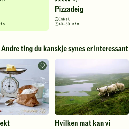
Denne
Pizzadeig
en
oppskriften
har
ghetsgrad
ingstid
Vanskelighetsgrad
Tilberedningstid
Enkel
fått
min
40–60 min
5
av
5
stjerner.
Andre ting du kanskje synes er interessant
Klikk
for
å
Mål
gi
og
din
vekt
.
-
vurdering.
legg
til
favoritter
vekt
Hvilken mat kan vi