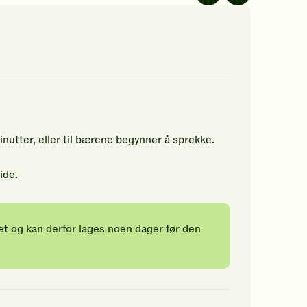
jerner.
ikk
r
n
rdering.
inutter, eller til bærene begynner å sprekke.
ide.
et og kan derfor lages noen dager før den