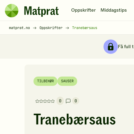
Hopp til hovedinnhold
Oppskrifter
Middagstips
Matprat
hjemmeside
Brødsmulesti
matprat.no
Oppskrifter
Tranebærsaus
Få full 
TILBEHØR
SAUSER
0
0
Denne
oppskriften
Tranebærsaus
har
foreløpig
ingen