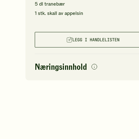
5
dl
tranebær
1
stk.
skall av
appelsin
LEGG I HANDLELISTEN
Næringsinnhold
per
porsjon
Navn på
Energi
antall
106
næringsstoffet
Fett
Protein
Karbohydrater