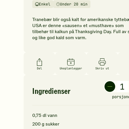
vurderinger.
Enkel
Under 20 min
Vanskelighetsgrad
Tilberedningstid
Bli
den
Tranebær blir også kalt for amerikanske tyttebæ
første
USA er denne «sausen» et «musthave» som
til
tilbehør til kalkun på Thanksgiving Day. Full av
å
og like god kald som varm.
vurdere
denne
oppskriften.
Del
Ukeplanlegger
Skriv ut
Ingredienser
porsjon
0,75
dl
vann
200
g
sukker