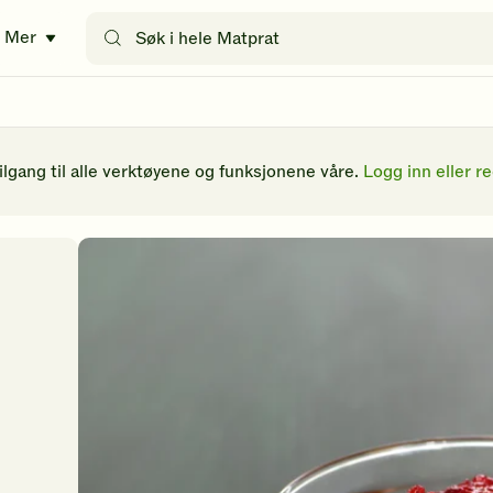
Søk
Mer
etter
oppskrifter
eller
filtre
tilgang til alle verktøyene og funksjonene våre.
Logg inn eller re