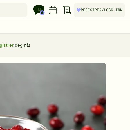
REGISTRER
/LOGG INN
gistrer
deg nå!