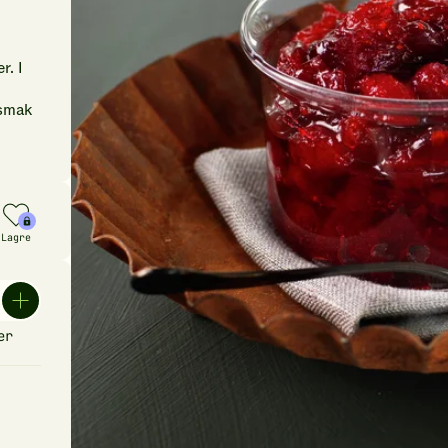
r. I
 smak
Lagre
er