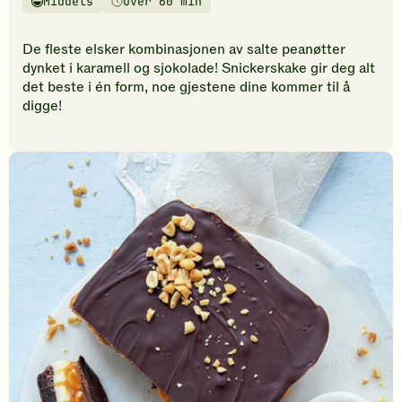
Middels
Over 60 min
vurderinger.
Vanskelighetsgrad
Tilberedningstid
Bli
den
De fleste elsker kombinasjonen av salte peanøtter
første
dynket i karamell og sjokolade! Snickerskake gir deg alt
til
det beste i én form, noe gjestene dine kommer til å
å
digge!
vurdere
denne
oppskriften.