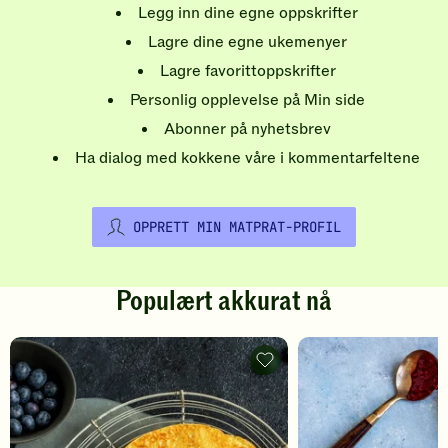
Legg inn dine egne oppskrifter
Lagre dine egne ukemenyer
Lagre favorittoppskrifter
Personlig opplevelse på Min side
Abonner på nyhetsbrev
Ha dialog med kokkene våre i kommentarfeltene
OPPRETT MIN MATPRAT-PROFIL
Populært akkurat nå
Pannekaker
-
legg
til
favoritter