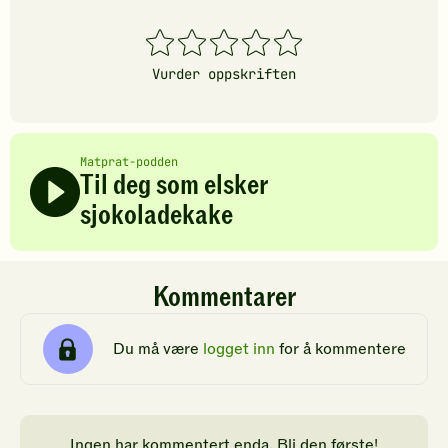
1
2
3
4
5
stjerner
stjerner
stjerner
stjerner
stjerner
Vurder oppskriften
Matprat-podden
Til deg som elsker
sjokoladekake
Kommentarer
Du må være
logget inn
for å kommentere
Ingen har kommentert enda. Bli den første!