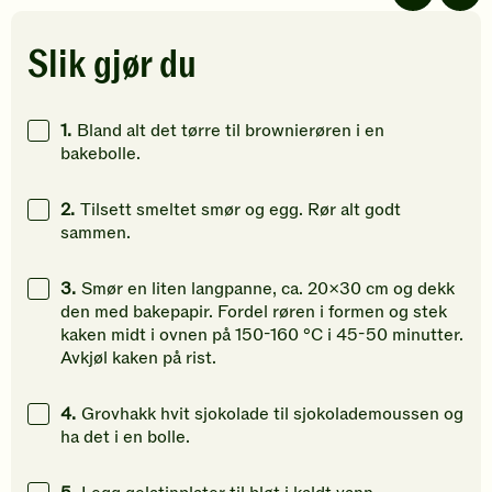
av
av
av
5
5
5
stjerner.
stjerner.
stjerner.
Slik gjør du
Klikk
Klikk
Klikk
for
for
for
å
å
å
1.
Bland alt det tørre til brownierøren i en
gi
gi
gi
bakebolle.
din
din
din
vurdering.
vurdering.
vurdering
2.
Tilsett smeltet smør og egg. Rør alt godt
sammen.
3.
Smør en liten langpanne, ca. 20x30 cm og dekk
den med bakepapir. Fordel røren i formen og stek
kaken midt i ovnen på 150-160 °C i 45-50 minutter.
Avkjøl kaken på rist.
4.
Grovhakk hvit sjokolade til sjokolademoussen og
ha det i en bolle.