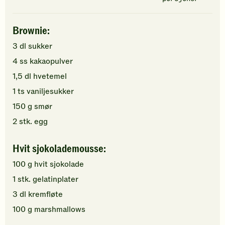
Brownie:
3
dl
sukker
4
ss
kakaopulver
1,5
dl
hvetemel
1
ts
vaniljesukker
150
g
smør
2
stk.
egg
Hvit sjokolademousse:
100
g
hvit sjokolade
1
stk.
gelatinplater
3
dl
kremfløte
100
g
marshmallows