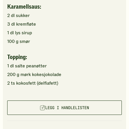
Karamellsaus:
2
dl
sukker
3
dl
kremfløte
1
dl
lys sirup
100
g
smør
Topping:
1
dl
salte peanøtter
200
g
mørk kokesjokolade
2
ts
kokosfett (delfiafett)
LEGG I HANDLELISTEN