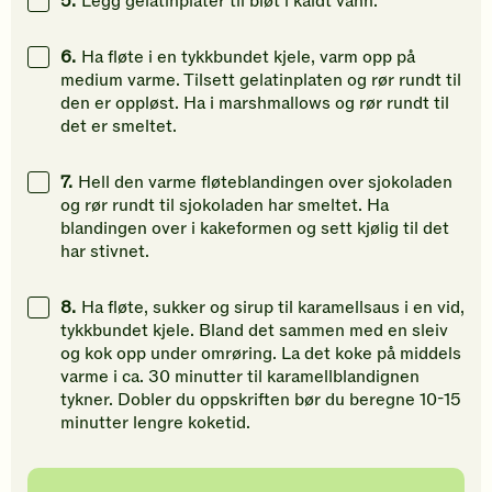
5.
Legg gelatinplater til bløt i kaldt vann.
6.
Ha fløte i en tykkbundet kjele, varm opp på
medium varme. Tilsett gelatinplaten og rør rundt til
den er oppløst. Ha i marshmallows og rør rundt til
det er smeltet.
7.
Hell den varme fløteblandingen over sjokoladen
og rør rundt til sjokoladen har smeltet. Ha
blandingen over i kakeformen og sett kjølig til det
har stivnet.
8.
Ha fløte, sukker og sirup til karamellsaus i en vid,
tykkbundet kjele. Bland det sammen med en sleiv
og kok opp under omrøring. La det koke på middels
varme i ca. 30 minutter til karamellblandignen
tykner. Dobler du oppskriften bør du beregne 10-15
minutter lengre koketid.