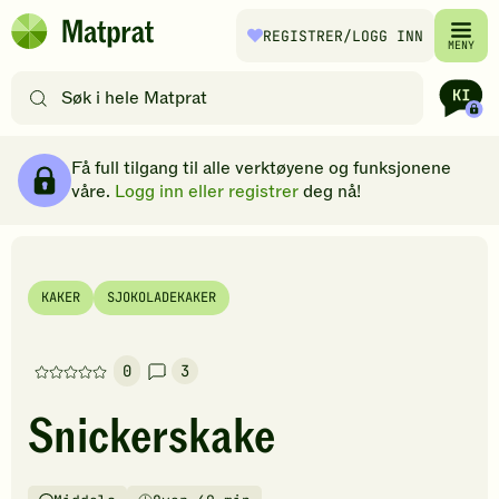
Hopp til hovedinnhold
REGISTRER
/LOGG INN
Matprat
MENY
hjemmeside
Søk
etter
oppskrifter
Ingredienser
Slik gjør du
Kommentarer
Brødsmulesti
eller
Få full tilgang til alle verktøyene og funksjonene
filtre
våre.
Logg inn eller registrer
deg nå!
KAKER
SJOKOLADEKAKER
0
3
Denne
oppskriften
Snickerskake
har
foreløpig
ingen