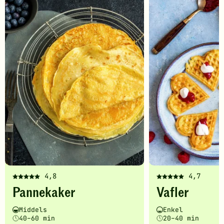
-
legg
til
favoritter
4,8
4,7
Denne
Denne
Pannekaker
Vafler
oppskriften
oppskriften
har
har
Vanskelighetsgrad
Tilberedningstid
Vanskelighetsgrad
Tilberedningstid
Middels
Enkel
fått
fått
40–60 min
20–40 min
5
5