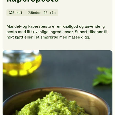
vurderinger.
Bli
den
Enkel
Under 20 min
Vanskelighetsgrad
Tilberedningstid
første
til
Mandel- og kaperspesto er en knallgod og anvendelig
å
pesto med litt uvanlige ingredienser. Supert tilbehør til
vurdere
røkt kjøtt eller i et smørbrød med masse digg.
denne
oppskriften.