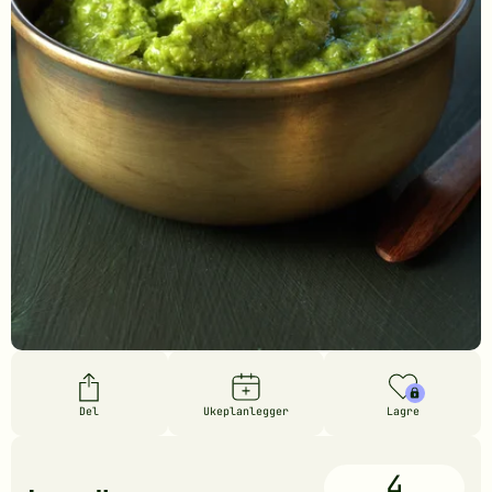
Del
Ukeplanlegger
Lagre
4