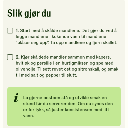
5
Bli
5
stjerner.
den
stjerner.
Slik gjør du
Klikk
første
Klikk
for
til
for
å
å
å
1.
Start med å skålde mandlene. Det gjør du ved å
gi
vurdere
gi
legge mandlene i kokende vann til mandlene
din
denne
din
"blåser seg opp". Ta opp mandlene og fjern skallet.
vurdering.
oppskriften.
vurdering
2.
Kjør skåldede mandler sammen med kapers,
hvitløk og persille i en hurtigmikser, og spe med
olivenolje. Tilsett revet ost og sitronskall, og smak
til med salt og pepper til slutt.
La gjerne pestoen stå og utvikle smak en
stund før du serverer den. Om du synes den
er for tykk, så juster konsistensen med litt
vann.