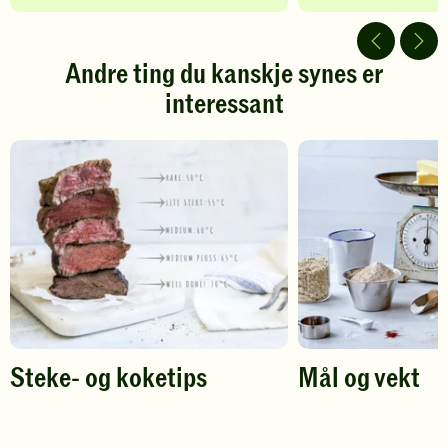
av
av
5
5
stjerner.
stjerner.
Andre ting du kanskje synes er
Klikk
Klikk
interessant
for
for
å
å
gi
gi
din
din
vurdering.
vurdering.
Steke- og koketips
Mål og vekt