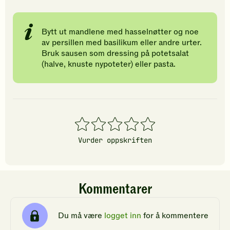
Bytt ut mandlene med hasselnøtter og noe
av persillen med basilikum eller andre urter.
Bruk sausen som dressing på potetsalat
(halve, knuste nypoteter) eller pasta.
1
2
3
4
5
stjerner
stjerner
stjerner
stjerner
stjerner
Vurder oppskriften
Kommentarer
Du må være
logget inn
for å kommentere