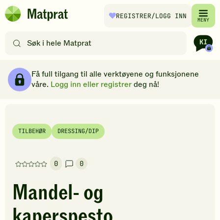
Hopp til hovedinnhold
REGISTRER
/LOGG INN
Matprat
MENY
hjemmeside
Søk
etter
oppskrifter
Ingredienser
Slik gjør du
Kommentarer
Brødsmulesti
eller
Få full tilgang til alle verktøyene og funksjonene
filtre
våre.
Logg inn eller registrer
deg nå!
TILBEHØR
DRESSING/DIP
0
0
Denne
oppskriften
Mandel- og
har
foreløpig
kaperspesto
ingen