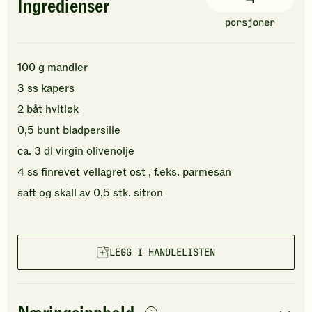
Ingredienser
porsjoner
100
g
mandler
3
ss
kapers
2
båt
hvitløk
0,5
bunt
bladpersille
ca.
3
dl
virgin olivenolje
4
ss
finrevet
vellagret ost
, f.eks. parmesan
saft og skall av
0,5
stk.
sitron
LEGG I HANDLELISTEN