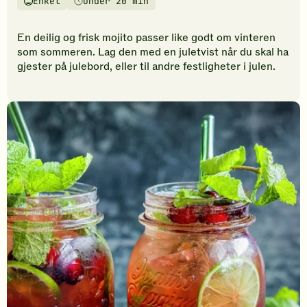
Enkel
Under 20 min
vurderinger.
Vanskelighetsgrad
Tilberedningstid
Bli
den
En deilig og frisk mojito passer like godt om vinteren
første
som sommeren. Lag den med en juletvist når du skal ha
til
gjester på julebord, eller til andre festligheter i julen.
å
vurdere
denne
oppskriften.