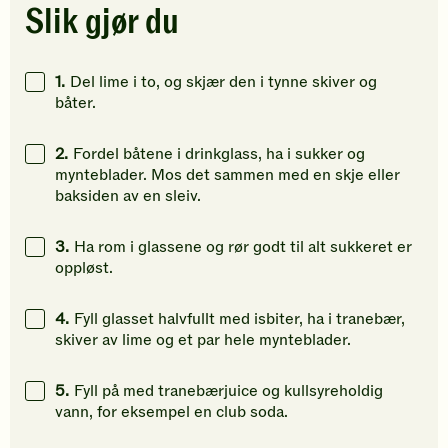
stjerner.
stjerner.
stjerner.
Slik gjør du
Klikk
Klikk
Klikk
for
for
for
å
å
å
1.
Del lime i to, og skjær den i tynne skiver og
gi
gi
gi
båter.
din
din
din
vurdering.
vurdering.
vurdering
2.
Fordel båtene i drinkglass, ha i sukker og
mynteblader. Mos det sammen med en skje eller
baksiden av en sleiv.
3.
Ha rom i glassene og rør godt til alt sukkeret er
oppløst.
4.
Fyll glasset halvfullt med isbiter, ha i tranebær,
skiver av lime og et par hele mynteblader.
5.
Fyll på med tranebærjuice og kullsyreholdig
vann, for eksempel en club soda.