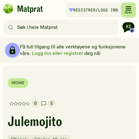
Hopp til hovedinnhold
REGISTRER
/LOGG INN
Matprat
MENY
hjemmeside
Søk
etter
oppskrifter
Ingredienser
Slik gjør du
Kommentarer
Brødsmulesti
eller
Få full tilgang til alle verktøyene og funksjonene
filtre
våre.
Logg inn eller registrer
deg nå!
DRIKKE
0
5
Denne
oppskriften
Julemojito
har
foreløpig
ingen