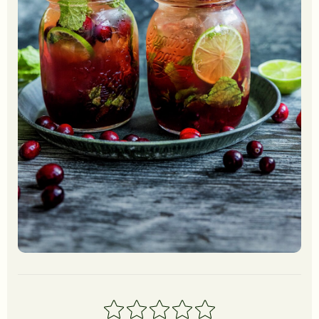
1
2
3
4
5
stjerner
stjerner
stjerner
stjerner
stjerner