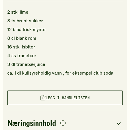
2
stk.
lime
8
ts
brunt sukker
12
blad
frisk mynte
8
cl
blank rom
16
stk.
isbiter
4
ss
tranebær
3
dl
tranebærjuice
ca.
1
dl
kullsyreholdig
vann
, for eksempel club soda
LEGG I HANDLELISTEN
Næringsinnhold