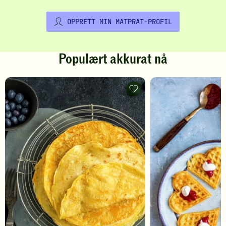
OPPRETT MIN MATPRAT-PROFIL
Populært akkurat nå
Pannekaker
-
legg
til
favoritter