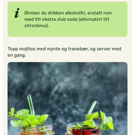
Ønsker du drikken alkoholfri, erstatt rom
med litt ekstra club soda (alternativt litt
sitronbrus).
Topp mojitos med mynte og tranebær, og server med
en gang.