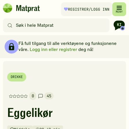
Hopp til hovedinnhold
REGISTRER
/LOGG INN
Matprat
MENY
hjemmeside
Søk
etter
oppskrifter
Ingredienser
Slik gjør du
Kommentarer
Brødsmulesti
eller
Få full tilgang til alle verktøyene og funksjonene
filtre
våre.
Logg inn eller registrer
deg nå!
DRIKKE
0
45
Denne
oppskriften
Eggelikør
har
foreløpig
ingen