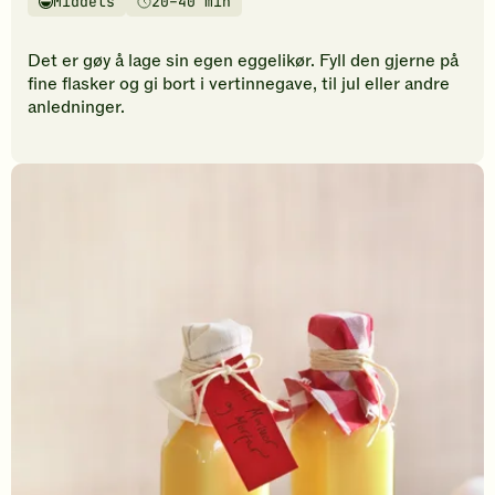
Middels
20–40 min
vurderinger.
Vanskelighetsgrad
Tilberedningstid
Bli
den
Det er gøy å lage sin egen eggelikør. Fyll den gjerne på
første
fine flasker og gi bort i vertinnegave, til jul eller andre
til
anledninger.
å
vurdere
denne
oppskriften.