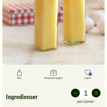
Del
Ukeplanlegger
Lagre
Ingredienser
porsjoner