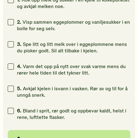
1.
Kok opp melk og sukker i en kjele til kokepunktet
å
å
å
og avkjøl melken noe.
gi
gi
gi
din
din
din
2.
Visp sammen eggeplommer og vaniljesukker i en
vurdering.
vurdering.
vurdering
bolle for seg selv.
3.
Spe litt og litt melk over i eggeplommene mens
du pisker godt. Sil alt tilbake i kjelen.
4.
Varm det opp på nytt over svak varme mens du
rører hele tiden til det tykner litt.
5.
Avkjøl kjelen i isvann i vasken. Rør av og til for å
unngå snerk.
6.
Bland i sprit, rør godt og oppbevar kaldt, helst i
rene, lufttette flasker.