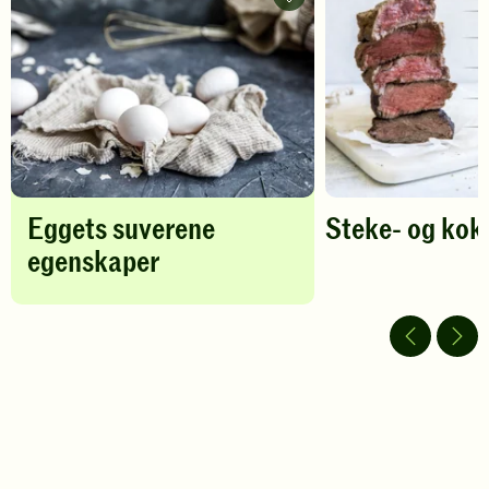
Eggets
vurdering.
suverene
vurdering.
egenskaper
-
legg
til
favoritter
Eggets suverene
Steke- og kok
egenskaper