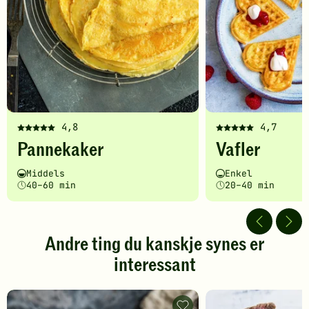
4,8
4,7
Denne
Denne
Pannekaker
Vafler
oppskriften
oppskriften
har
har
Vanskelighetsgrad
Tilberedningstid
Vanskelighetsgrad
Tilberedningstid
Middels
Enkel
fått
fått
40–60 min
20–40 min
5
5
av
av
5
5
stjerner.
stjerner.
Andre ting du kanskje synes er
Klikk
Klikk
interessant
for
for
å
å
gi
gi
din
din