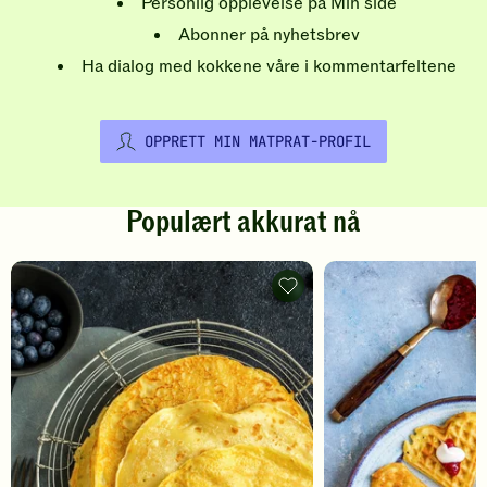
Personlig opplevelse på Min side
Abonner på nyhetsbrev
Ha dialog med kokkene våre i kommentarfeltene
OPPRETT MIN MATPRAT-PROFIL
Populært akkurat nå
Pannekaker
-
legg
til
favoritter