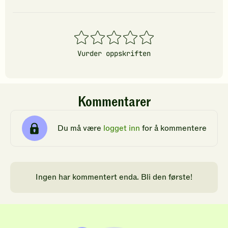
1
2
3
4
5
stjerner
stjerner
stjerner
stjerner
stjerner
Vurder oppskriften
Kommentarer
Du må være
logget inn
for å kommentere
Ingen har kommentert enda. Bli den første!