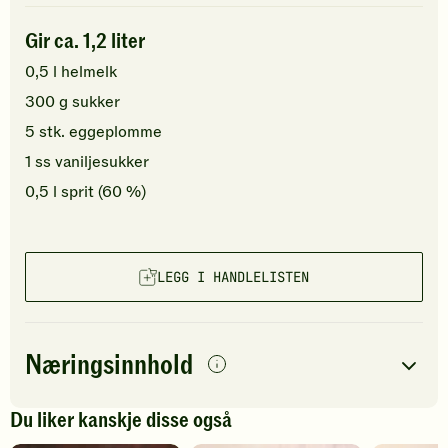
Gir ca. 1,2 liter
0,5
l
helmelk
300
g
sukker
5
stk.
eggeplomme
1
ss
vaniljesukker
0,5
l
sprit (60 %)
LEGG I HANDLELISTEN
Næringsinnhold
per
porsjon
Du liker kanskje disse også
Navn på