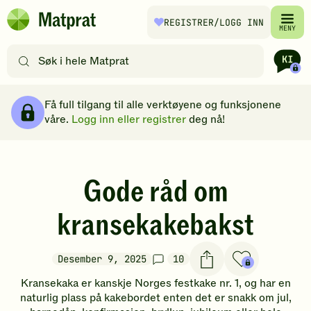
Hopp til hovedinnhold
REGISTRER
/LOGG INN
Matprat
MENY
hjemmeside
Søk
etter
oppskrifter
Brødsmulesti
eller
Få full tilgang til alle verktøyene og funksjonene
filtre
våre.
Logg inn eller registrer
deg nå!
Gode råd om
kransekakebakst
Desember 9, 2025
10
Kransekaka er kanskje Norges festkake nr. 1, og har en
naturlig plass på kakebordet enten det er snakk om jul,