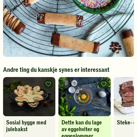
Andre ting du kanskje synes er interessant
Sosial
Dette
hygge
kan
med
du
julebakst
lage
-
av
legg
eggehviter
til
og
favoritter
eggeplommer
Sosial hygge med
Dette kan du lage
Steke- o
-
legg
julebakst
av eggehviter og
til
eggeplommer
favoritter