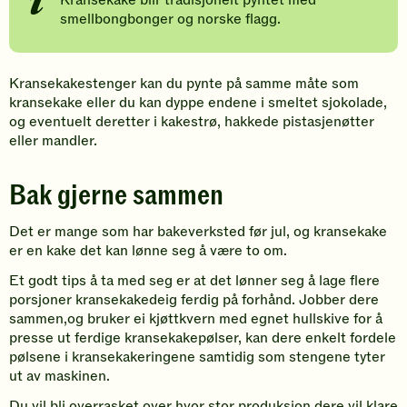
smellbongbonger og norske flagg.
Kransekakestenger kan du pynte på samme måte som
kransekake eller du kan dyppe endene i smeltet sjokolade,
og eventuelt deretter i kakestrø, hakkede pistasjenøtter
eller mandler.
Bak gjerne sammen
Det er mange som har bakeverksted før jul, og kransekake
er en kake det kan lønne seg å være to om.
Et godt tips å ta med seg er at det lønner seg å lage flere
porsjoner kransekakedeig ferdig på forhånd. Jobber dere
sammen,og bruker ei kjøttkvern med egnet hullskive for å
presse ut ferdige kransekakepølser, kan dere enkelt fordele
pølsene i kransekakeringene samtidig som stengene tyter
ut av maskinen.
Du vil bli overrasket over hvor stor produksjon dere vil klare