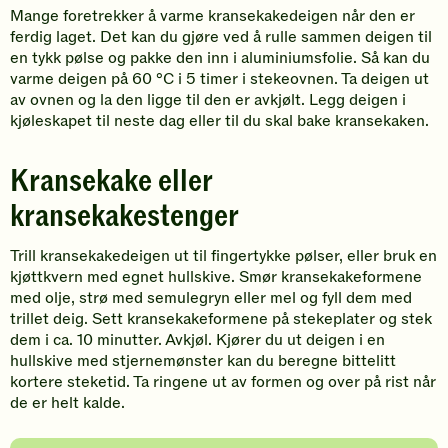
Mange foretrekker å varme kransekakedeigen når den er
ferdig laget. Det kan du gjøre ved å rulle sammen deigen til
en tykk pølse og pakke den inn i aluminiumsfolie. Så kan du
varme deigen på 60 °C i 5 timer i stekeovnen. Ta deigen ut
av ovnen og la den ligge til den er avkjølt. Legg deigen i
kjøleskapet til neste dag eller til du skal bake kransekaken.
Kransekake eller
kransekakestenger
Trill kransekakedeigen ut til fingertykke pølser, eller bruk en
kjøttkvern med egnet hullskive. Smør kransekakeformene
med olje, strø med semulegryn eller mel og fyll dem med
trillet deig. Sett kransekakeformene på stekeplater og stek
dem i ca. 10 minutter. Avkjøl. Kjører du ut deigen i en
hullskive med stjernemønster kan du beregne bittelitt
kortere steketid. Ta ringene ut av formen og over på rist når
de er helt kalde.