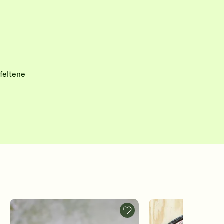
feltene
adeig
Ripsgelé
-