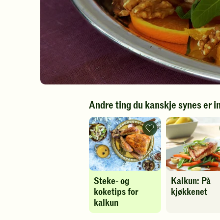
Andre ting du kanskje synes er i
Steke-
og
koketips
for
kalkun
-
legg
Steke- og
Kalkun: På
til
favoritter
koketips for
kjøkkenet
kalkun