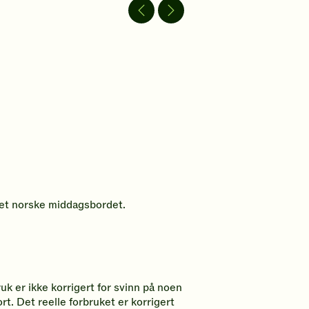
video
video
 det norske middagsbordet.
uk er ikke korrigert for svinn på noen
rt. Det reelle forbruket er korrigert