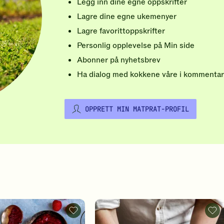
Legg inn dine egne oppskrifter
Lagre dine egne ukemenyer
Lagre favorittoppskrifter
Personlig opplevelse på Min side
Abonner på nyhetsbrev
Ha dialog med kokkene våre i kommentar
OPPRETT MIN MATPRAT-PROFIL
Vafler
Pizz
-
-