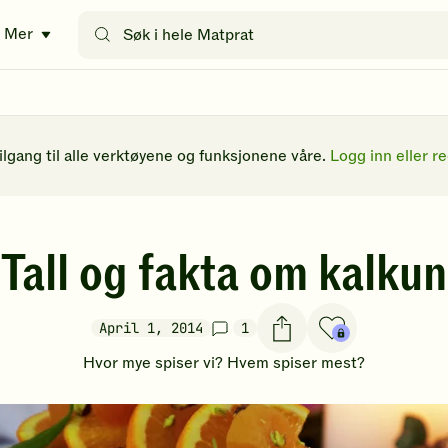
Søk
Mer
etter
oppskrifter
eller
filtre
tilgang til alle verktøyene og funksjonene våre.
Logg inn eller re
Tall og fakta om kalkun
April 1, 2014
1
Hvor mye spiser vi? Hvem spiser mest?