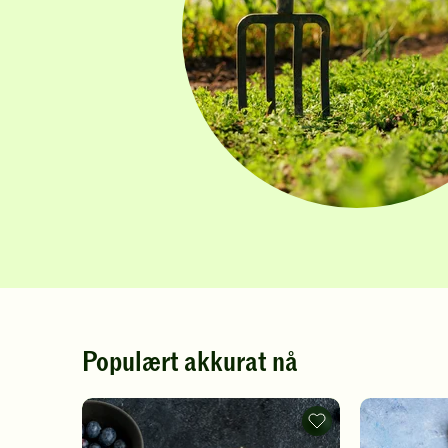
Populært akkurat nå
Pannekaker
-