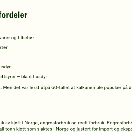
fordeler
arer og tilbehør
rter
husdyr
ttsyrer – blant husdyr
t. Men det var først utpå 60-tallet at kalkunen ble populær på
uk av kjøtt i Norge, engrosforbruk og reelt forbruk. Engrosforbr
ll tonn kjøtt som slaktes i Norge og justert for import og ekspo