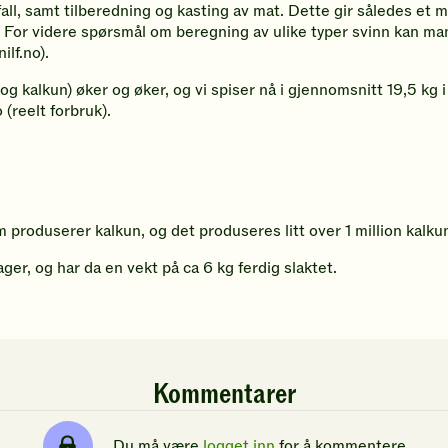
vfall, samt tilberedning og kasting av mat. Dette gir således et 
e. For videre spørsmål om beregning av ulike typer svinn kan man
lf.no).
g og kalkun) øker og øker, og vi spiser nå i gjennomsnitt 19,5 kg
o (reelt forbruk).
 produserer kalkun, og det produseres litt over 1 million kalkun
ger, og har da en vekt på ca 6 kg ferdig slaktet.
Kommentarer
Du må være
logget inn
for å kommentere