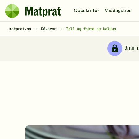
Hopp til hovedinnhold
Oppskrifter
Middagstips
Matprat
hjemmeside
Brødsmulesti
matprat.no
Råvarer
Tall og fakta om kalkun
Få full 