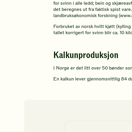
for svinn i alle ledd; bein og skjærea
det beregnes ut fra faktisk spist var
landbruksøkonomisk forskning (www.ni
Forbruket av norsk hvitt kjøtt (kyllin
tallet korrigert for svinn blir ca. 10 kil
Kalkunproduksjon
I Norge er det litt over 50 bønder som
En kalkun lever gjennomsnittlig 84 da