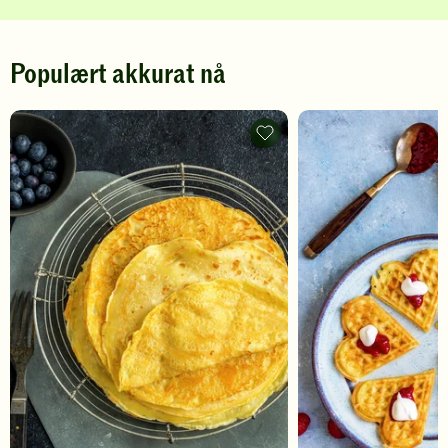
Populært akkurat nå
Pannekaker
-
legg
til
favoritter