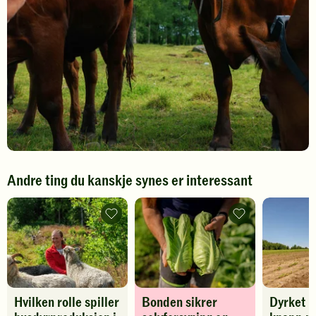
Andre ting du kanskje synes er interessant
Hvilken
Bonden
rolle
sikrer
spiller
selvforsyning
husdyrproduksjon
og
i
god
det
beredskap
norske
-
matsystemet?
legg
Hvilken rolle spiller
Bonden sikrer
Dyrket m
-
til
legg
favoritter