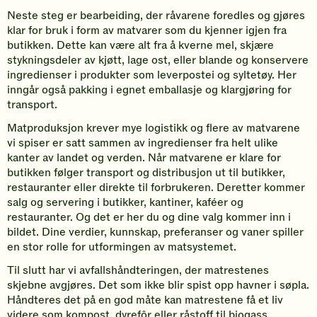
Neste steg er bearbeiding, der råvarene foredles og gjøres
klar for bruk i form av matvarer som du kjenner igjen fra
butikken. Dette kan være alt fra å kverne mel, skjære
stykningsdeler av kjøtt, lage ost, eller blande og konservere
ingredienser i produkter som leverpostei og syltetøy. Her
inngår også pakking i egnet emballasje og klargjøring for
transport.
Matproduksjon krever mye logistikk og flere av matvarene
vi spiser er satt sammen av ingredienser fra helt ulike
kanter av landet og verden. Når matvarene er klare for
butikken følger transport og distribusjon ut til butikker,
restauranter eller direkte til forbrukeren. Deretter kommer
salg og servering i butikker, kantiner, kaféer og
restauranter. Og det er her du og dine valg kommer inn i
bildet. Dine verdier, kunnskap, preferanser og vaner spiller
en stor rolle for utformingen av matsystemet.
Til slutt har vi avfallshåndteringen, der matrestenes
skjebne avgjøres. Det som ikke blir spist opp havner i søpla.
Håndteres det på en god måte kan matrestene få et liv
videre som kompost, dyrefôr eller råstoff til biogass.