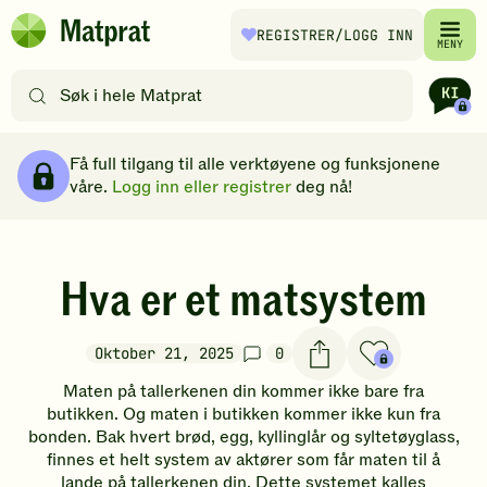
Hopp til hovedinnhold
REGISTRER
/LOGG INN
Matprat
MENY
hjemmeside
Søk
etter
oppskrifter
Brødsmulesti
eller
Få full tilgang til alle verktøyene og funksjonene
filtre
våre.
Logg inn eller registrer
deg nå!
Hva er et matsystem
Oktober 21, 2025
0
Maten på tallerkenen din kommer ikke bare fra
butikken. Og maten i butikken kommer ikke kun fra
bonden. Bak hvert brød, egg, kyllinglår og syltetøyglass,
finnes et helt system av aktører som får maten til å
lande på tallerkenen din. Dette systemet kalles