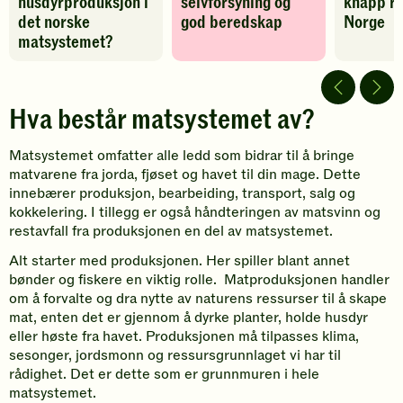
husdyrproduksjon i
selvforsyning og
knapp re
til
det norske
god beredskap
Norge
favoritter
matsystemet?
Hva består matsystemet av?
Matsystemet omfatter alle ledd som bidrar til å bringe
matvarene fra jorda, fjøset og havet til din mage. Dette
innebærer produksjon, bearbeiding, transport, salg og
kokkelering. I tillegg er også håndteringen av matsvinn og
restavfall fra produksjonen en del av matsystemet.
Alt starter med produksjonen. Her spiller blant annet
bønder og fiskere en viktig rolle. Matproduksjonen handler
om å forvalte og dra nytte av naturens ressurser til å skape
mat, enten det er gjennom å dyrke planter, holde husdyr
eller høste fra havet. Produksjonen må tilpasses klima,
sesonger, jordsmonn og ressursgrunnlaget vi har til
rådighet. Det er dette som er grunnmuren i hele
matsystemet.