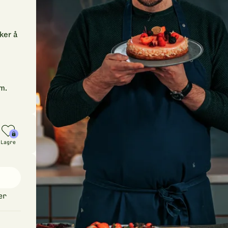
ker å
um.
Lagre
er