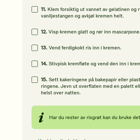
11.
Klem forsiktig ut vannet av gelatinen og 
vaniljestangen og avkjøl kremen helt.
12.
Visp kremen glatt og rør inn mascarpone
13.
Vend ferdigkokt ris inn i kremen.
14.
Stivpisk kremfløte og vend den inn i kre
15.
Sett kakeringene på bakepapir eller plastf
ringene. Jevn ut overflaten med en palett ell
helst over natten.
Har du rester av risgrøt kan du bruke dett