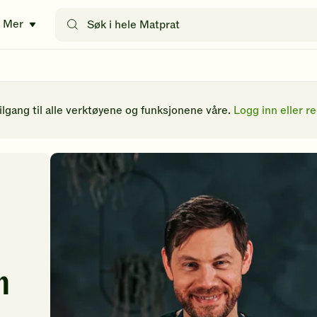
Søk
Mer
etter
oppskrifter
eller
filtre
tilgang til alle verktøyene og funksjonene våre.
Logg inn eller re
m