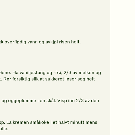
kk overflødig vann og avkjøl risen helt.
røene. Ha vaniljestang og -frø, 2/3 av melken og
 Rør forsiktig slik at sukkeret løser seg helt
og eggeplomme i en skål. Visp inn 2/3 av den
 opp. La kremen småkoke i et halvt minutt mens
lle.