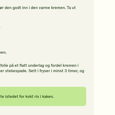
rør den godt inn i den varme kremen. Ta ut
.
men.
olie på et flatt underlag og fordel kremen i
er stekespade. Sett i fryser i minst 3 timer, og
e istedet for kokt ris i kaken.