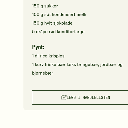
150
g
sukker
100
g
søt kondensert melk
150
g
hvit sjokolade
5
dråpe
rød konditorfarge
Pynt:
1
dl
rice krispies
1
kurv
friske bær
f.eks bringebær, jordbær og
bjørnebær
LEGG I HANDLELISTEN