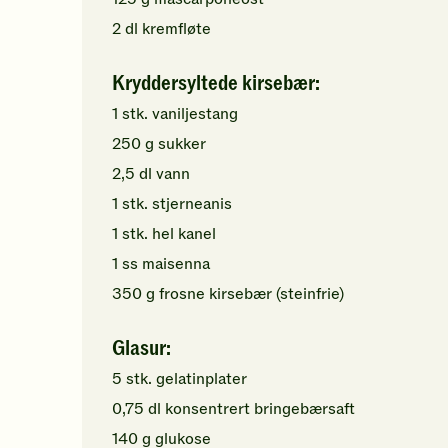
2
dl
kremfløte
Kryddersyltede kirsebær:
1
stk.
vaniljestang
250
g
sukker
2,5
dl
vann
1
stk.
stjerneanis
1
stk.
hel kanel
1
ss
maisenna
350
g
frosne kirsebær
(steinfrie)
Glasur:
5
stk.
gelatinplater
0,75
dl
konsentrert
bringebærsaft
140
g
glukose