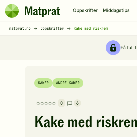
Hopp til hovedinnhold
Oppskrifter
Middagstips
Matprat
hjemmeside
Brødsmulesti
matprat.no
Oppskrifter
Kake med riskrem
Få full 
KAKER
ANDRE KAKER
0
6
Denne
oppskriften
Kake med riskre
har
foreløpig
ingen