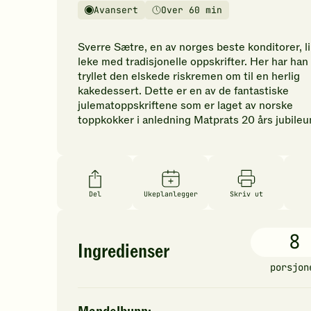
vurderinger.
Avansert
Over 60 min
Vanskelighetsgrad
Tilberedningstid
Bli
den
Sverre Sætre, en av norges beste konditorer, li
første
leke med tradisjonelle oppskrifter. Her har han
til
tryllet den elskede riskremen om til en herlig
å
kakedessert. Dette er en av de fantastiske
vurdere
julematoppskriftene som er laget av norske
denne
toppkokker i anledning Matprats 20 års jubile
oppskriften.
Del
Ukeplanlegger
Skriv ut
8
Ingredienser
porsjon