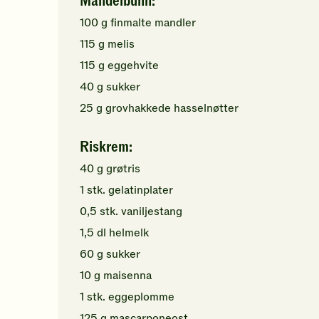
Mandelbunn:
100
g
finmalte
mandler
115
g
melis
115
g
eggehvite
40
g
sukker
25
g
grovhakkede
hasselnøtter
Riskrem:
40
g
grøtris
1
stk.
gelatinplater
0,5
stk.
vaniljestang
1,5
dl
helmelk
60
g
sukker
10
g
maisenna
1
stk.
eggeplomme
125
g
mascarponeost