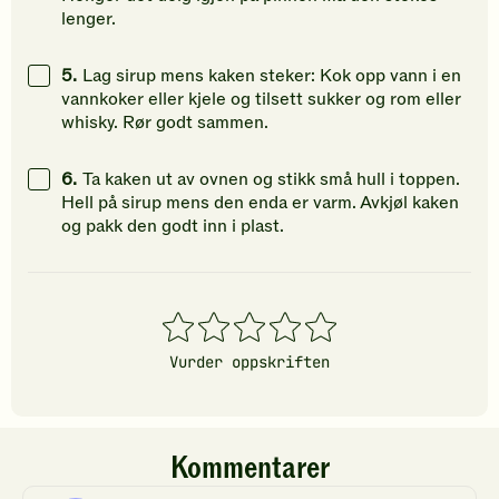
lenger.
5.
Lag sirup mens kaken steker: Kok opp vann i en
vannkoker eller kjele og tilsett sukker og rom eller
whisky. Rør godt sammen.
6.
Ta kaken ut av ovnen og stikk små hull i toppen.
Hell på sirup mens den enda er varm. Avkjøl kaken
og pakk den godt inn i plast.
1
2
3
4
5
stjerner
stjerner
stjerner
stjerner
stjerner
Vurder oppskriften
Kommentarer