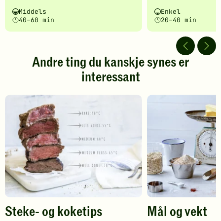
har
har
Vanskelighetsgrad
Tilberedningstid
Vanskelighetsgrad
Tilberedningstid
Middels
Enkel
fått
fått
40–60 min
20–40 min
5
5
av
av
5
5
stjerner.
stjerner.
Andre ting du kanskje synes er
Klikk
Klikk
interessant
for
for
å
å
gi
gi
din
din
vurdering.
vurdering.
Steke- og koketips
Mål og vekt