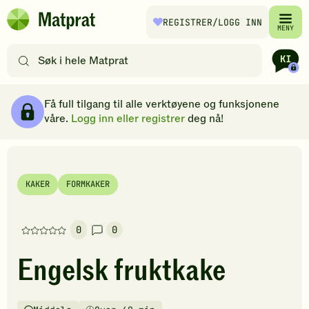
Hopp til hovedinnhold
REGISTRER
/LOGG INN
Matprat
MENY
hjemmeside
Søk
etter
oppskrifter
Ingredienser
Slik gjør du
Kommentarer
Brødsmulesti
eller
Få full tilgang til alle verktøyene og funksjonene
filtre
våre.
Logg inn eller registrer
deg nå!
KAKER
FORMKAKER
0
0
Denne
oppskriften
Engelsk fruktkake
har
foreløpig
ingen