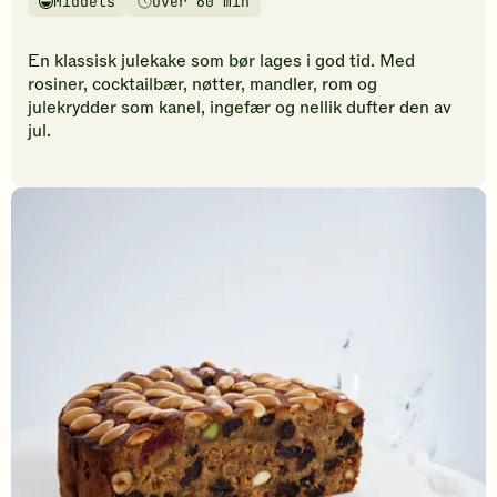
Middels
Over 60 min
vurderinger.
Vanskelighetsgrad
Tilberedningstid
Bli
den
En klassisk julekake som bør lages i god tid. Med
første
rosiner, cocktailbær, nøtter, mandler, rom og
til
julekrydder som kanel, ingefær og nellik dufter den av
å
jul.
vurdere
denne
oppskriften.