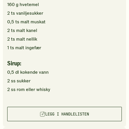
160
g
hvetemel
2
ts
vaniljesukker
0,5
ts
malt muskat
2
ts
malt kanel
2
ts
malt nellik
1
ts
malt ingefær
Sirup:
0,5
dl
kokende
vann
2
ss
sukker
2
ss
rom
eller whisky
LEGG I HANDLELISTEN