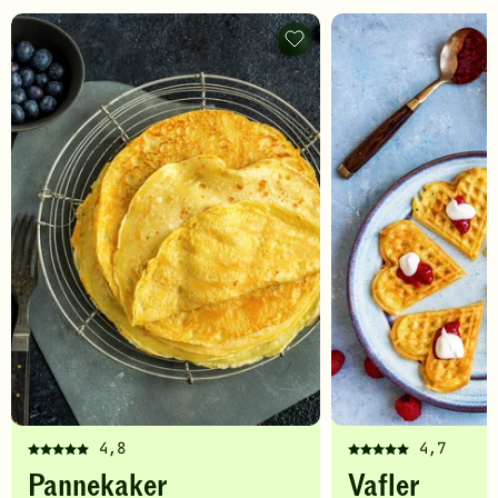
Pannekaker
-
legg
til
favoritter
4,8
4,7
Denne
Denne
Pannekaker
Vafler
oppskriften
oppskriften