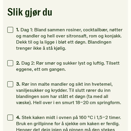
Slik gjør du
1.
Dag 1: Bland sammen rosiner, cocktailbær, nøtter
og mandler og hell over sitronsaft, rom og konjakk.
Dekk til og la ligge i bløt ett døgn. Blandingen
trenger ikke å stå kjølig.
2.
Dag 2: Rør smør og sukker lyst og luftig. Tilsett
eggene, ett om gangen.
3.
Rør inn malte mandler og sikt inn hvetemel,
vaniljesukker og krydder. Til slutt rører du inn
blandingen som har stått et døgn (ta med all
væske). Hell over i en smurt 18–20 cm springform.
4.
Stek kaken midt i ovnen på 160 °C i 1,5–2 timer.
Bruk en grillpinne for å sjekke om kaken er ferdig.
Henger det deig igjen på pinnen må den stekes