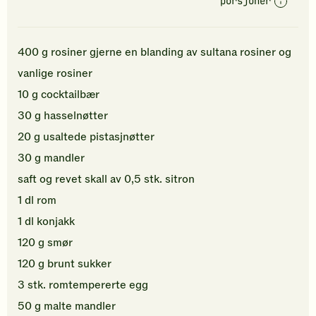
porsjoner
400
g
rosiner
gjerne en blanding av sultana rosiner og
vanlige rosiner
10
g
cocktailbær
30
g
hasselnøtter
20
g
usaltede pistasjnøtter
30
g
mandler
saft og revet skall av
0,5
stk.
sitron
1
dl
rom
1
dl
konjakk
120
g
smør
120
g
brunt sukker
3
stk.
romtempererte
egg
50
g
malte
mandler