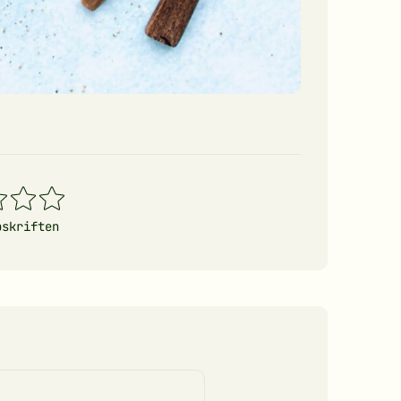
4
5
erner
stjerner
stjerner
pskriften