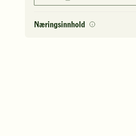
Næringsinnhold
per
porsjon
Navn på
Energi
antall
119
næringsstoffet
Fett
Protein
Karbohydrater