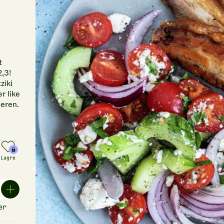
t
2,3!
ziki
r like
eren.
Lagre
er