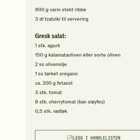
800
g
varm
stekt ribbe
3
dl
tzatziki
til servering
Gresk salat:
1
stk.
agurk
150
g
kalamataoliven eller
sorte oliven
2
ss
olivenolje
1
ss
tørket oregano
ca.
200
g
fetaost
3
stk.
tomat
8
stk.
cherrytomat
(kan sløyfes)
0,5
stk.
rødløk
LEGG I HANDLELISTEN