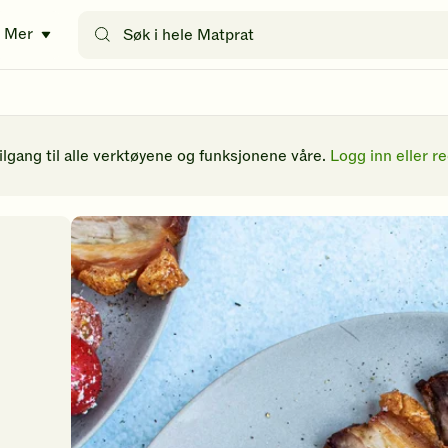
Søk
Mer
etter
oppskrifter
eller
filtre
tilgang til alle verktøyene og funksjonene våre.
Logg inn eller re