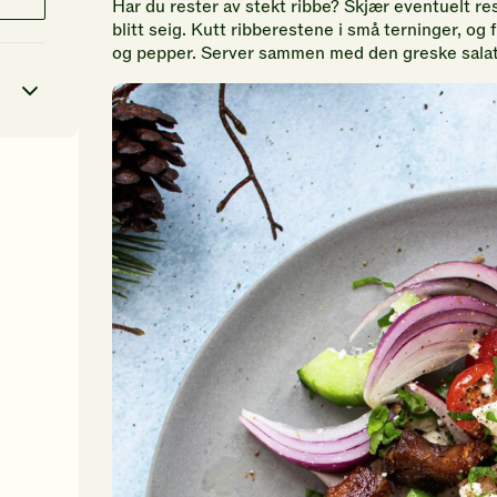
Har du rester av stekt ribbe? Skjær eventuelt rest
blitt seig. Kutt ribberestene i små terninger, og 
og pepper. Server sammen med den greske sala
5
kcal
103
g
58
g
8
g