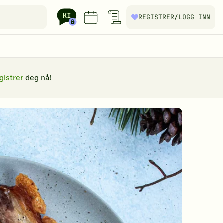
REGISTRER
/LOGG INN
gistrer
deg nå!