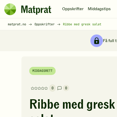
Hopp til hovedinnhold
Oppskrifter
Middagstips
Matprat
hjemmeside
Brødsmulesti
matprat.no
Oppskrifter
Ribbe med gresk salat
Få full 
MIDDAGSRETT
0
0
Denne
oppskriften
Ribbe med gresk
har
foreløpig
ingen