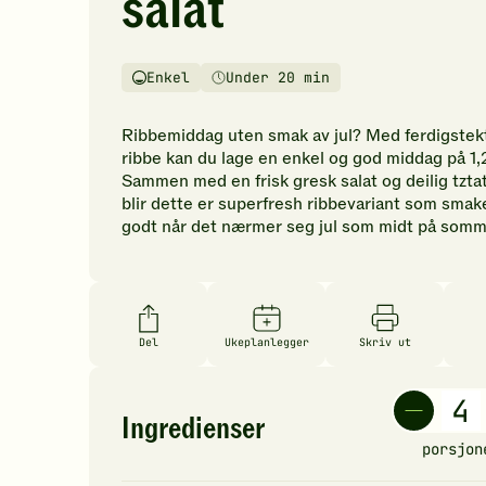
salat
vurderinger.
Bli
den
Enkel
Under 20 min
første
Vanskelighetsgrad
Tilberedningstid
til
å
Ribbemiddag uten smak av jul? Med ferdigstek
vurdere
ribbe kan du lage en enkel og god middag på 1,
denne
Sammen med en frisk gresk salat og deilig tztat
oppskriften.
blir dette er superfresh ribbevariant som smake
godt når det nærmer seg jul som midt på somm
Del
Ukeplanlegger
Skriv ut
Ingredienser
porsjon