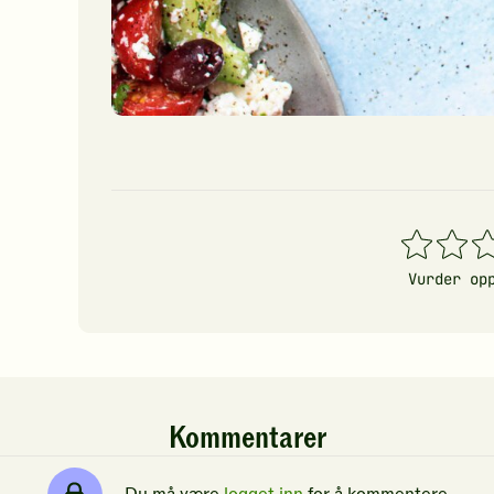
1
2
3
stjerner
stjerner
stj
Vurder op
Kommentarer