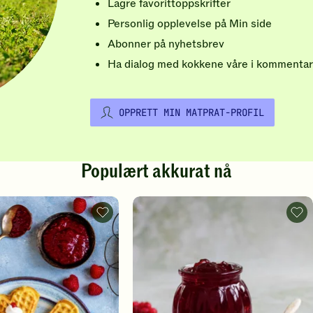
Lagre favorittoppskrifter
Personlig opplevelse på Min side
Abonner på nyhetsbrev
Ha dialog med kokkene våre i kommentar
OPPRETT MIN MATPRAT-PROFIL
Populært akkurat nå
Vafler
Rips
-
-
legg
legg
til
til
favoritter
favo