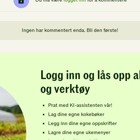
Du må være
logget inn
for å kommentere
Ingen har kommentert enda. Bli den første!
Logg inn og lås opp a
og verktøy
Prat med KI-assistenten vår!
Lag dine egne kokebøker
Legg inn dine egne oppskrifter
Lagre dine egne ukemenyer