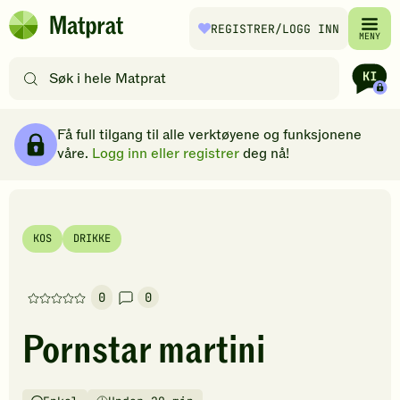
Hopp til hovedinnhold
REGISTRER
/LOGG INN
Matprat
MENY
hjemmeside
Søk
etter
oppskrifter
Ingredienser
Slik gjør du
Kommentarer
Brødsmulesti
eller
Få full tilgang til alle verktøyene og funksjonene
filtre
våre.
Logg inn eller registrer
deg nå!
KOS
DRIKKE
0
0
Denne
oppskriften
Pornstar martini
har
foreløpig
ingen