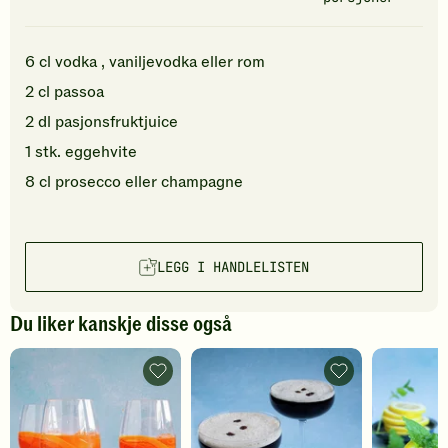
6
cl
vodka
, vaniljevodka eller rom
2
cl
passoa
2
dl
pasjonsfruktjuice
1
stk.
eggehvite
8
cl
prosecco
eller champagne
LEGG I HANDLELISTEN
Du liker kanskje disse også
Aperol
Espresso
spritz
martini
-
-
legg
legg
til
til