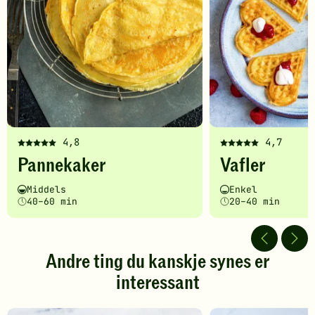
4,8
4,7
Denne
Denne
Pannekaker
Vafler
oppskriften
oppskriften
har
har
Vanskelighetsgrad
Tilberedningstid
Vanskelighetsgrad
Tilberedningstid
Middels
Enkel
fått
fått
40–60 min
20–40 min
5
5
av
av
5
5
stjerner.
stjerner.
Andre ting du kanskje synes er
Klikk
Klikk
interessant
for
for
å
å
gi
gi