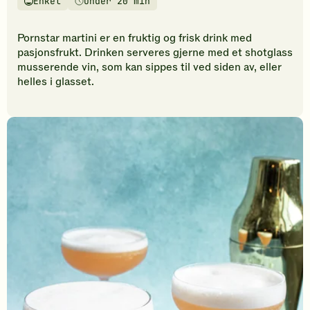
Enkel
Under 20 min
vurderinger.
Vanskelighetsgrad
Tilberedningstid
Bli
den
Pornstar martini er en fruktig og frisk drink med
første
pasjonsfrukt. Drinken serveres gjerne med et shotglass
til
musserende vin, som kan sippes til ved siden av, eller
å
helles i glasset.
vurdere
denne
oppskriften.