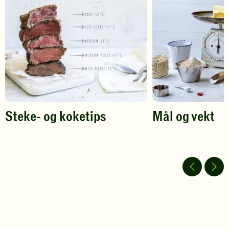
din
din
vurdering.
vurdering.
Steke- og koketips
Mål og vekt