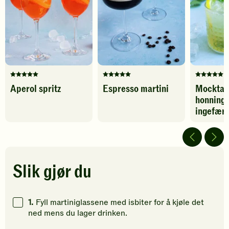
favoritter
favoritter
Denne
Denne
Denne
Aperol spritz
Espresso martini
Mocktai
oppskriften
oppskriften
oppskrif
honning 
har
har
har
fått
fått
fått
ingefærø
5
5
5
av
av
av
5
5
5
stjerner.
stjerner.
stjerner.
Klikk
Klikk
Klikk
Slik gjør du
for
for
for
å
å
å
gi
gi
gi
1.
Fyll martiniglassene med isbiter for å kjøle det
din
din
din
ned mens du lager drinken.
vurdering.
vurdering.
vurdering