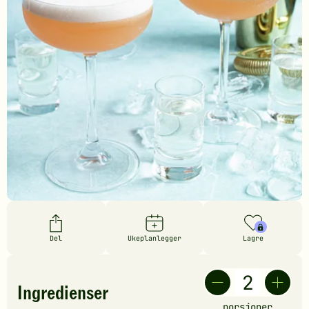
Del
Ukeplanlegger
Lagre
Ingredienser
porsjoner