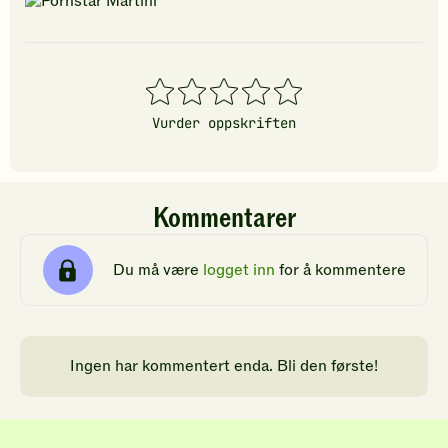
1
2
3
4
5
stjerner
stjerner
stjerner
stjerner
stjerner
Vurder oppskriften
Kommentarer
Du må være
logget inn
for å kommentere
Ingen har kommentert enda. Bli den første!