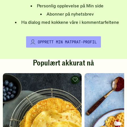
Personlig opplevelse på Min side
Abonner på nyhetsbrev
Ha dialog med kokkene våre i kommentarfeltene
OPPRETT MIN MATPRAT-PROFIL
Populært akkurat nå
Pannekaker
-
legg
til
favoritter