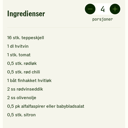
Ingredienser
porsjoner
16
stk.
teppeskjell
1
dl
hvitvin
1
stk.
tomat
0,5
stk.
rødløk
0,5
stk.
rød chili
1
båt
finhakket
hvitløk
2
ss
rødvinseddik
2
ss
olivenolje
0,5
pk
alfalfaspirer
eller babybladsalat
0,5
stk.
sitron