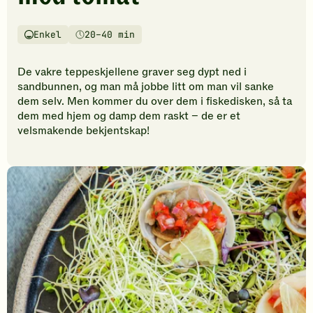
vurderinger.
Bli
den
Enkel
20–40 min
Vanskelighetsgrad
Tilberedningstid
første
til
De vakre teppeskjellene graver seg dypt ned i
å
sandbunnen, og man må jobbe litt om man vil sanke
vurdere
dem selv. Men kommer du over dem i fiskedisken, så ta
denne
dem med hjem og damp dem raskt – de er et
oppskriften.
velsmakende bekjentskap!