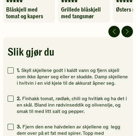
Denne
Denne
Denne
Blåskjell med
Grillede blåskjell
Østers n
oppskriften
oppskriften
oppskrif
tomat og kapers
med tangsmør
har
har
har
foreløpig
fått
fått
ingen
5
5
vurderinger.
av
av
Bli
5
5
den
stjerner.
stjerner.
Slik gjør du
første
Klikk
Klikk
til
for
for
å
å
å
1.
Skyll skjellene godt i kaldt vann og fjern skjell
vurdere
gi
gi
som ikke åpner seg eller er skadde. Damp skjellene
denne
din
din
i hvitvin i en vid kjele til de akkurat åpner seg.
oppskriften.
vurdering.
vurdering
2.
Finhakk tomat, rødløk, chili og hvitløk og ha det i
en skål. Bland inn rødvinseddik og olivenolje, og
smak til med litt salt og pepper.
3.
Fjern den ene halvdelen av skjellene og legg
dem over på et fat med spirer. Topp med