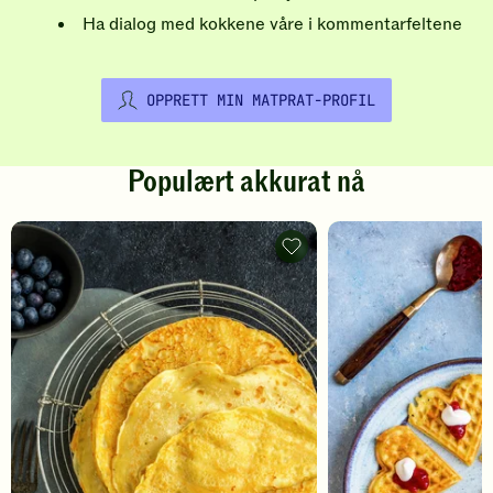
Ha dialog med kokkene våre i kommentarfeltene
OPPRETT MIN MATPRAT-PROFIL
Populært akkurat nå
Pannekaker
-
legg
til
favoritter