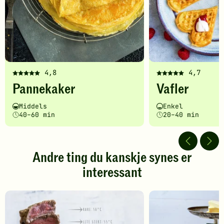
4,8
4,7
Denne
Denne
Pannekaker
Vafler
oppskriften
oppskriften
har
har
Vanskelighetsgrad
Tilberedningstid
Vanskelighetsgrad
Tilberedningstid
Middels
Enkel
fått
fått
40–60 min
20–40 min
5
5
av
av
5
5
stjerner.
stjerner.
Andre ting du kanskje synes er
Klikk
Klikk
interessant
for
for
å
å
gi
gi
din
din
vurdering.
vurdering.