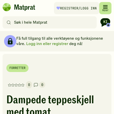
Hopp til hovedinnhold
REGISTRER
/LOGG INN
Matprat
MENY
hjemmeside
Søk
etter
oppskrifter
Ingredienser
Slik gjør du
Kommentarer
Brødsmulesti
eller
Få full tilgang til alle verktøyene og funksjonene
filtre
våre.
Logg inn eller registrer
deg nå!
FORRETTER
0
0
Denne
oppskriften
Dampede teppeskjell
har
foreløpig
med tomat
ingen