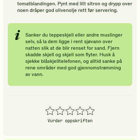
tomatblandingen. Pynt med litt sitron og drypp over
noen dråper god olivenolje rett før servering.
Sanker du teppeskjell eller andre muslinger
selv, så la dem ligge i rent sjøvann over
natten slik at de blir renset for sand. Fjern
skadde skjell og skjell som flyter. Husk å
sjekke blåskjelltelefonen, og alltid sanke på
rene områder med god gjennomstrømming
av vann.
1
2
3
4
5
stjerner
stjerner
stjerner
stjerner
stjerner
Vurder oppskriften