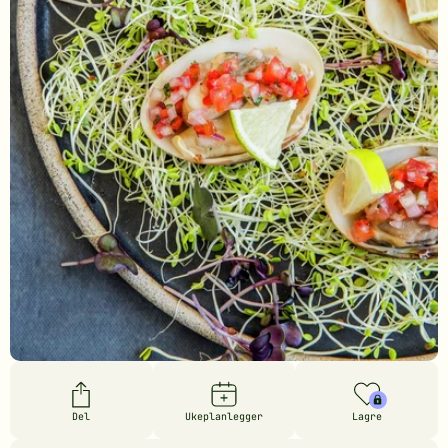
Del
Ukeplanlegger
Lagre