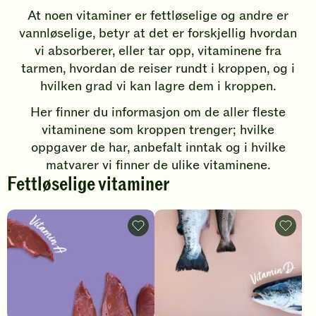
At noen vitaminer er fettløselige og andre er
vannløselige, betyr at det er forskjellig hvordan
vi absorberer, eller tar opp, vitaminene fra
tarmen, hvordan de reiser rundt i kroppen, og i
hvilken grad vi kan lagre dem i kroppen.
Her finner du informasjon om de aller fleste
vitaminene som kroppen trenger; hvilke
oppgaver de har, anbefalt inntak og i hvilke
matvarer vi finner de ulike vitaminene.
Fettløselige vitaminer
Vitamin
Vitamin
A
D
-
-
legg
legg
til
til
favoritter
favoritt