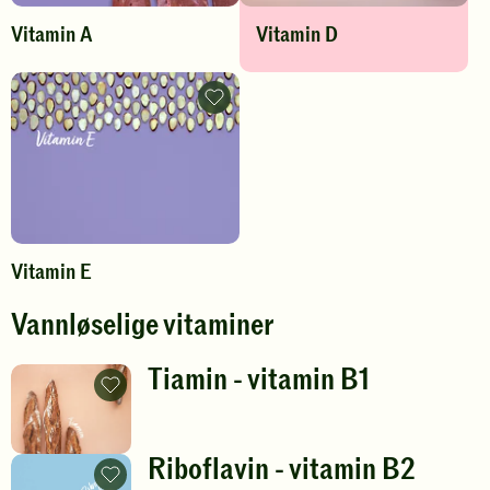
Vitamin A
Vitamin D
Vitamin
E
-
legg
til
favoritter
Vitamin E
Vannløselige vitaminer
Tiamin - vitamin B1
Tiamin
-
vitamin
B1
-
Riboflavin - vitamin B2
legg
Riboflavin
til