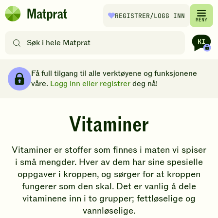
Hopp til hovedinnhold
REGISTRER
/LOGG INN
Matprat
MENY
hjemmeside
Søk
etter
oppskrifter
Brødsmulesti
eller
Få full tilgang til alle verktøyene og funksjonene
filtre
våre.
Logg inn eller registrer
deg nå!
Vitaminer
Vitaminer er stoffer som finnes i maten vi spiser
i små mengder. Hver av dem har sine spesielle
oppgaver i kroppen, og sørger for at kroppen
fungerer som den skal. Det er vanlig å dele
vitaminene inn i to grupper; fettløselige og
vannløselige.