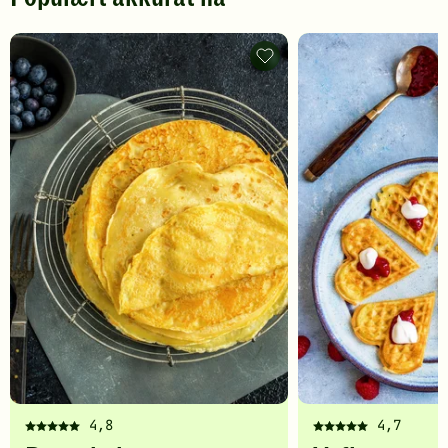
Pannekaker
-
legg
til
favoritter
4,8
4,7
Denne
Denne