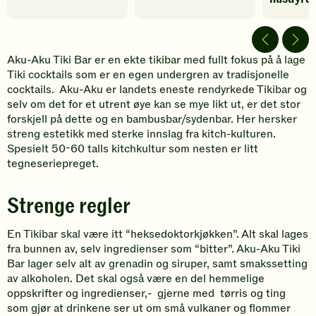
Spill
av
video
Aku-Aku Tiki Bar er en ekte tikibar med fullt fokus på å lage
Tiki cocktails som er en egen undergren av tradisjonelle
cocktails. Aku-Aku er landets eneste rendyrkede Tikibar og
selv om det for et utrent øye kan se mye likt ut, er det stor
forskjell på dette og en bambusbar/sydenbar. Her hersker
streng estetikk med sterke innslag fra kitch-kulturen.
Spesielt 50-60 talls kitchkultur som nesten er litt
tegneseriepreget.
Strenge regler
En Tikibar skal være itt “heksedoktorkjøkken”. Alt skal lages
fra bunnen av, selv ingredienser som “bitter”. Aku-Aku Tiki
Bar lager selv alt av grenadin og siruper, samt smakssetting
av alkoholen. Det skal også være en del hemmelige
oppskrifter og ingredienser,- gjerne med tørris og ting
som gjør at drinkene ser ut om små vulkaner og flommer