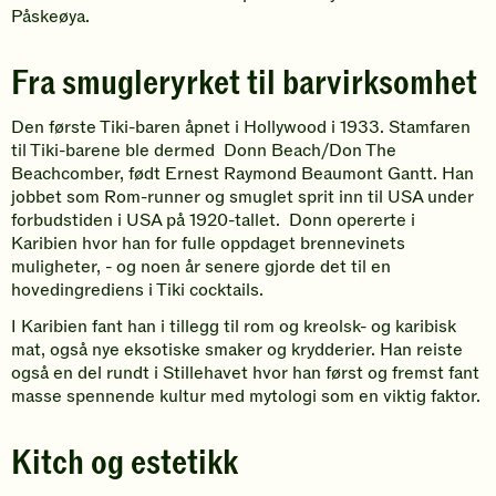
Påskeøya.
Fra smugleryrket til barvirksomhet
Den første Tiki-baren åpnet i Hollywood i 1933. Stamfaren
til Tiki-barene ble dermed Donn Beach/Don The
Beachcomber, født Ernest Raymond Beaumont Gantt. Han
jobbet som Rom-runner og smuglet sprit inn til USA under
forbudstiden i USA på 1920-tallet. Donn opererte i
Karibien hvor han for fulle oppdaget brennevinets
muligheter, - og noen år senere gjorde det til en
hovedingrediens i Tiki cocktails.
I Karibien fant han i tillegg til rom og kreolsk- og karibisk
mat, også nye eksotiske smaker og krydderier. Han reiste
også en del rundt i Stillehavet hvor han først og fremst fant
masse spennende kultur med mytologi som en viktig faktor.
Kitch og estetikk