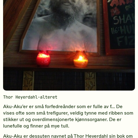
Thor Heyerdahl-alteret
Aku-Aku’er er små forfedreånder som er fulle av f… De
vises ofte som små trefigurer, veldig tynne med ribben som
stikker ut og overdimensjonerte kjønnsorganer. De er
lunefulle og finner på mye tull.
Aku-Aku er dessuten navnet på Thor Heyerdahl sin bok om