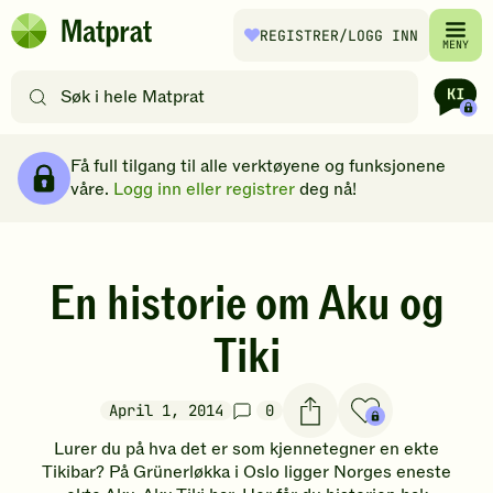
Hopp til hovedinnhold
REGISTRER
/LOGG INN
Matprat
MENY
hjemmeside
Søk
etter
oppskrifter
Brødsmulesti
eller
Få full tilgang til alle verktøyene og funksjonene
filtre
våre.
Logg inn eller registrer
deg nå!
En historie om Aku og
Tiki
April 1, 2014
0
Lurer du på hva det er som kjennetegner en ekte
Tikibar? På Grünerløkka i Oslo ligger Norges eneste