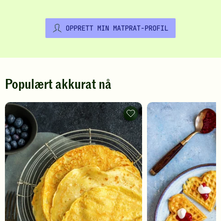
OPPRETT MIN MATPRAT-PROFIL
Populært akkurat nå
Pannekaker
-
legg
til
favoritter