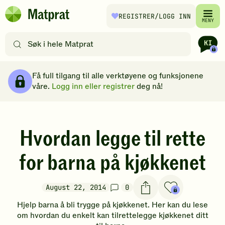
Hopp til hovedinnhold
REGISTRER
/LOGG INN
Matprat
MENY
hjemmeside
Søk
etter
oppskrifter
Brødsmulesti
eller
Få full tilgang til alle verktøyene og funksjonene
filtre
våre.
Logg inn eller registrer
deg nå!
Hvordan legge til rette
for barna på kjøkkenet
August 22, 2014
0
Hjelp barna å bli trygge på kjøkkenet. Her kan du lese
om hvordan du enkelt kan tilrettelegge kjøkkenet ditt