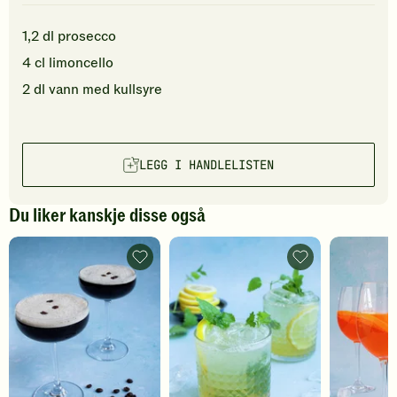
1,2
dl
prosecco
4
cl
limoncello
2
dl
vann med kullsyre
LEGG I HANDLELISTEN
Du liker kanskje disse også
Espresso
Mocktail
martini
med
-
honning
legg
og
til
ingefærøl
favoritter
-
legg
til
favoritter