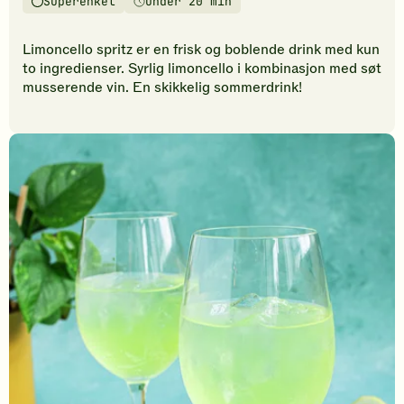
Superenkel
Under 20 min
vurderinger.
Vanskelighetsgrad
Tilberedningstid
Bli
den
Limoncello spritz er en frisk og boblende drink med kun
første
to ingredienser. Syrlig limoncello i kombinasjon med søt
til
musserende vin. En skikkelig sommerdrink!
å
vurdere
denne
oppskriften.