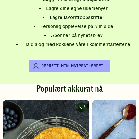
Lagre dine egne ukemenyer
Lagre favorittoppskrifter
Personlig opplevelse på Min side
Abonner på nyhetsbrev
Ha dialog med kokkene våre i kommentarfeltene
OPPRETT MIN MATPRAT-PROFIL
Populært akkurat nå
Pannekaker
-
legg
til
favoritter