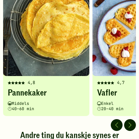
4,8
4,7
Denne
Denne
Pannekaker
Vafler
oppskriften
oppskriften
har
har
Vanskelighetsgrad
Tilberedningstid
Vanskelighetsgrad
Tilberedningstid
Middels
Enkel
fått
fått
40–60 min
20–40 min
5
5
av
av
5
5
stjerner.
stjerner.
Andre ting du kanskje synes er
Klikk
Klikk