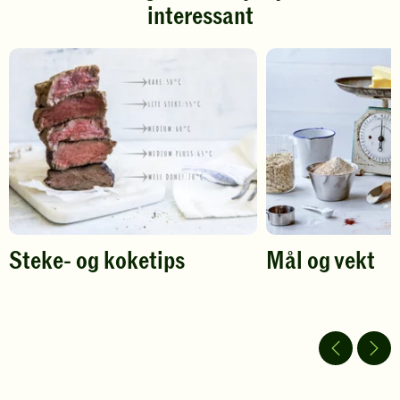
interessant
for
for
å
å
gi
gi
din
din
vurdering.
vurdering.
Steke- og koketips
Mål og vekt