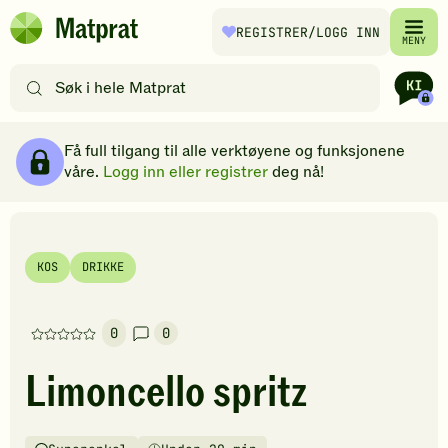
Hopp til hovedinnhold
REGISTRER
/LOGG INN
Matprat
MENY
hjemmeside
Søk
etter
oppskrifter
Ingredienser
Slik gjør du
Kommentarer
Brødsmulesti
eller
Få full tilgang til alle verktøyene og funksjonene
filtre
våre.
Logg inn eller registrer
deg nå!
KOS
DRIKKE
0
0
Denne
oppskriften
Limoncello spritz
har
foreløpig
ingen