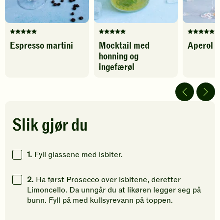
Denne
Denne
Denne
Espresso martini
Mocktail med
Aperol s
oppskriften
oppskriften
oppskrif
honning og
har
har
har
fått
fått
fått
ingefærøl
5
5
5
av
av
av
5
5
5
stjerner.
stjerner.
stjerner.
Klikk
Klikk
Klikk
Slik gjør du
for
for
for
å
å
å
gi
gi
gi
1.
Fyll glassene med isbiter.
din
din
din
vurdering.
vurdering.
vurdering
2.
Ha først Prosecco over isbitene, deretter
Limoncello. Da unngår du at likøren legger seg på
bunn. Fyll på med kullsyrevann på toppen.