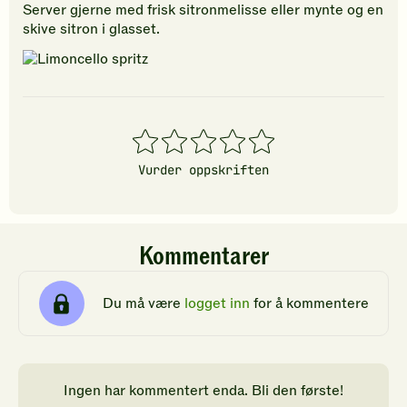
Server gjerne med frisk sitronmelisse eller mynte og en
skive sitron i glasset.
1
2
3
4
5
stjerner
stjerner
stjerner
stjerner
stjerner
Vurder oppskriften
Kommentarer
Du må være
logget inn
for å kommentere
Ingen har kommentert enda. Bli den første!