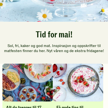
Tid for mai!
Sol, fri, kaker og god mat. Inspirasjon og oppskrifter til
matfesten finner du her. Nyt våren og de ekstra fridagene!
I
n
s
p
i
r
Alt du trenger til 17.
Få gode tips til