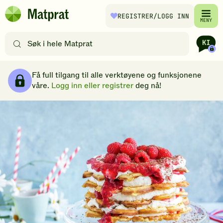
Hopp til hovedinnhold
REGISTRER
/LOGG INN
Matprat
MENY
hjemmeside
Søk
etter
oppskrifter
Brødsmulesti
eller
Få full tilgang til alle verktøyene og funksjonene
filtre
våre.
Logg inn eller registrer
deg nå!