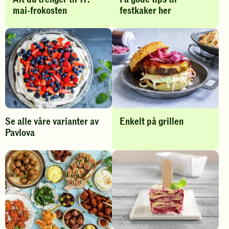
a
mai-frokosten
festkaker her
s
j
o
n
s
i
d
Se alle våre varianter av
Enkelt på grillen
e
Pavlova
r
I
f
n
o
s
r
p
P
i
a