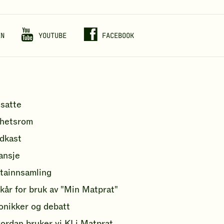
EN
YOUTUBE
FACEBOOK
satte
hetsrom
dkast
ansje
tainnsamling
lkår for bruk av "Min Matprat"
onikker og debatt
ordan bruker vi KI i Matprat