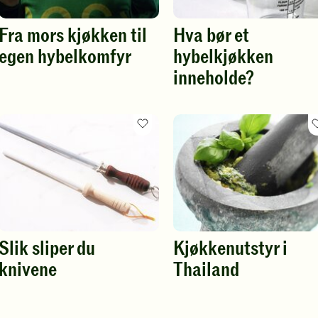
Fra mors kjøkken til
Hva bør et
egen hybelkomfyr
hybelkjøkken
inneholde?
itt
Favoritt
rift
oppskrift
Slik sliper du
Kjøkkenutstyr i
knivene
Thailand