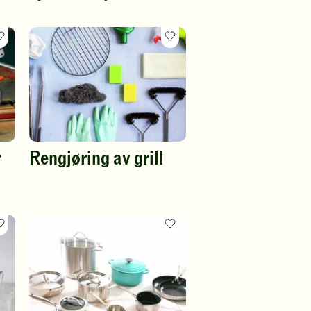
Favoritt
Favoritt
oppskrift
oppskrift
r
Rengjøring av grill
Favoritt
Favoritt
oppskrift
oppskrift