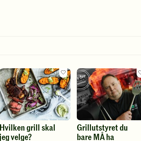
itt
Favoritt
rift
oppskrift
Hvilken grill skal
Grillutstyret du
jeg velge?
bare MÅ ha