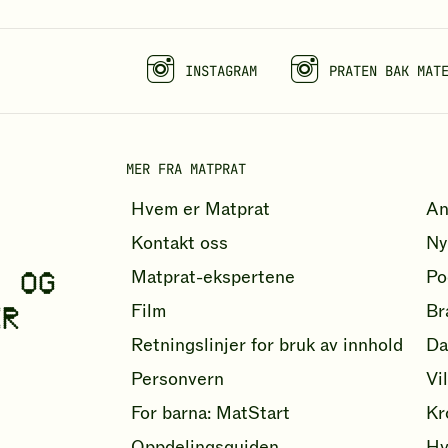
INSTAGRAM
PRATEN BAK MAT
MER FRA MATPRAT
Hvem er Matprat
An
Kontakt oss
Ny
- OG
Matprat-ekspertene
Po
Film
Br
ER
Retningslinjer for bruk av innhold
Da
Personvern
Vi
For barna: MatStart
Kr
Oppdelingsguiden
Hv