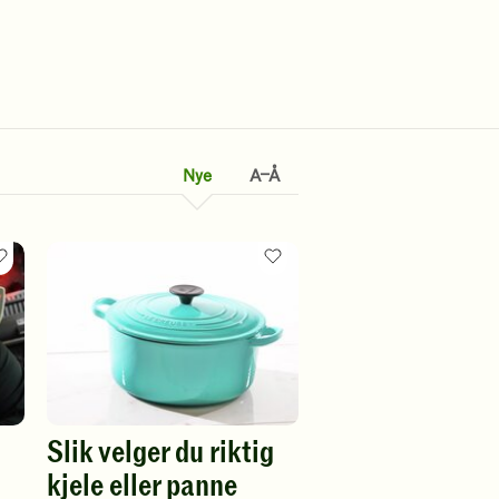
Nye
A–Å
Favoritt
Favoritt
oppskrift
oppskrift
Slik velger du riktig
kjele eller panne