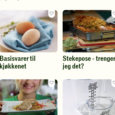
itt
Favoritt
rift
oppskrift
Basisvarer til
Stekepose - trenge
kjøkkenet
jeg det?
itt
Favoritt
rift
oppskrift