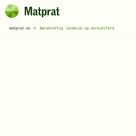
Hopp til hovedinnhold
Matprat
Brødsmulesti
matprat.no
Bærekraftig landbruk og dyrevelferd