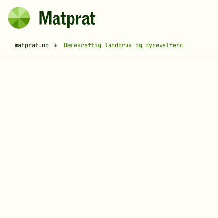
Hopp til hovedinnhold
Matprat
Brødsmulesti
matprat.no
Bærekraftig landbruk og dyrevelferd