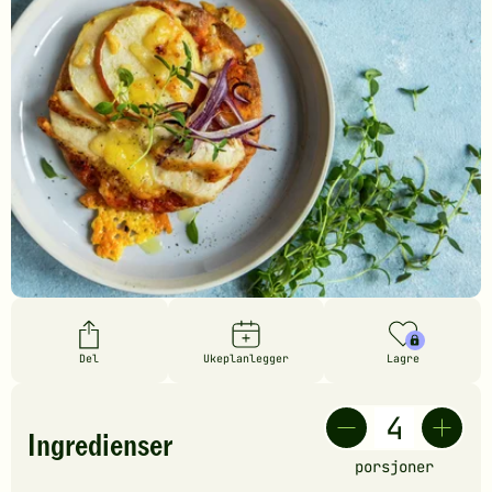
Del
Ukeplanlegger
Lagre
Ingredienser
porsjoner