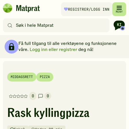
Hopp til hovedinnhold
REGISTRER
/LOGG INN
Matprat
MENY
hjemmeside
Søk
etter
oppskrifter
Ingredienser
Slik gjør du
Kommentarer
Brødsmulesti
eller
Få full tilgang til alle verktøyene og funksjonene
filtre
våre.
Logg inn eller registrer
deg nå!
MIDDAGSRETT
PIZZA
0
0
Denne
oppskriften
Rask kyllingpizza
har
foreløpig
ingen