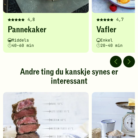
4,8
4,7
Denne
Denne
Pannekaker
Vafler
oppskriften
oppskriften
har
har
Vanskelighetsgrad
Tilberedningstid
Vanskelighetsgrad
Tilberedningstid
Middels
Enkel
fått
fått
40–60 min
20–40 min
5
5
av
av
5
5
stjerner.
stjerner.
Andre ting du kanskje synes er
Klikk
Klikk
interessant
for
for
å
å
gi
gi
din
din
vurdering.
vurdering.