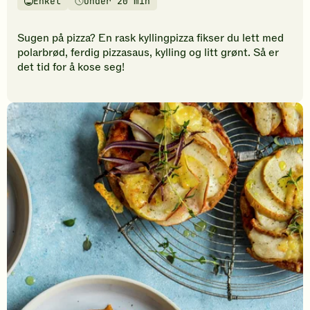
Enkel
Under 20 min
vurderinger.
Vanskelighetsgrad
Tilberedningstid
Bli
den
Sugen på pizza? En rask kyllingpizza fikser du lett med
første
polarbrød, ferdig pizzasaus, kylling og litt grønt. Så er
til
det tid for å kose seg!
å
vurdere
denne
oppskriften.