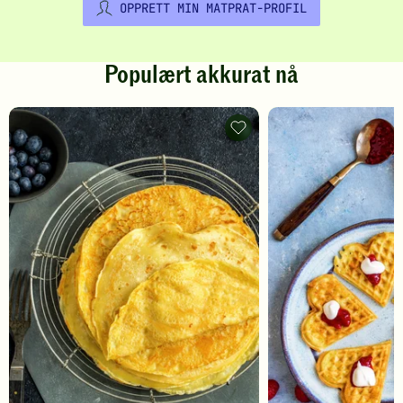
OPPRETT MIN MATPRAT-PROFIL
Populært akkurat nå
Pannekaker
-
legg
til
favoritter