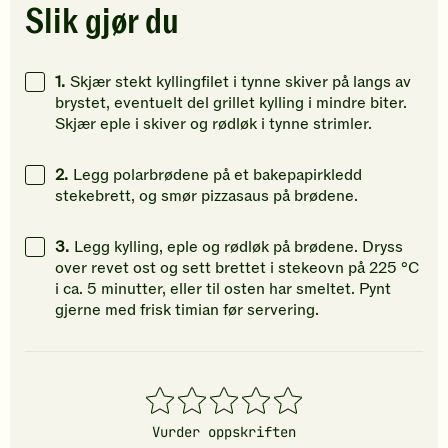
stjerner.
stjerner.
stjerner.
Slik gjør du
Klikk
Klikk
Klikk
for
for
for
å
å
å
1.
Skjær stekt kyllingfilet i tynne skiver på langs av
gi
gi
gi
brystet, eventuelt del grillet kylling i mindre biter.
din
din
din
Skjær eple i skiver og rødløk i tynne strimler.
vurdering.
vurdering.
vurdering
2.
Legg polarbrødene på et bakepapirkledd
stekebrett, og smør pizzasaus på brødene.
3.
Legg kylling, eple og rødløk på brødene. Dryss
over revet ost og sett brettet i stekeovn på 225 °C
i ca. 5 minutter, eller til osten har smeltet. Pynt
gjerne med frisk timian før servering.
1
2
3
4
5
stjerner
stjerner
stjerner
stjerner
stjerner
Vurder oppskriften