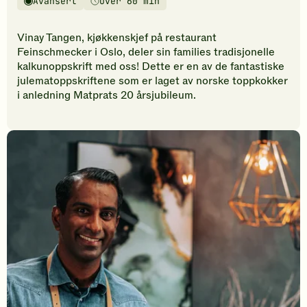
Avansert
Over 60 min
vurderinger.
Vanskelighetsgrad
Tilberedningstid
Bli
den
Vinay Tangen, kjøkkenskjef på restaurant
første
Feinschmecker i Oslo, deler sin families tradisjonelle
til
kalkunoppskrift med oss! Dette er en av de fantastiske
å
julematoppskriftene som er laget av norske toppkokker
vurdere
i anledning Matprats 20 årsjubileum.
denne
oppskriften.