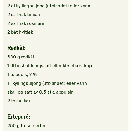
2
dl
kyllingbuljong (utblandet)
eller vann
2
ss
frisk timian
2
ss
frisk rosmarin
2
båt
hvitløk
Rødkål:
800
g
rødkål
1
dl
husholdningssaft
eller kirsebærsirup
1
ts
eddik, 7 %
1
l
kyllingbuljong (utblandet)
eller vann
skall og saft av
0,5
stk.
appelsin
2
ts
sukker
Ertepuré:
250
g
frosne erter