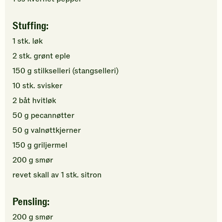
Stuffing:
1
stk.
løk
2
stk.
grønt eple
150
g
stilkselleri (stangselleri)
10
stk.
svisker
2
båt
hvitløk
50
g
pecannøtter
50
g
valnøttkjerner
150
g
griljermel
200
g
smør
revet skall av
1
stk.
sitron
Pensling:
200
g
smør