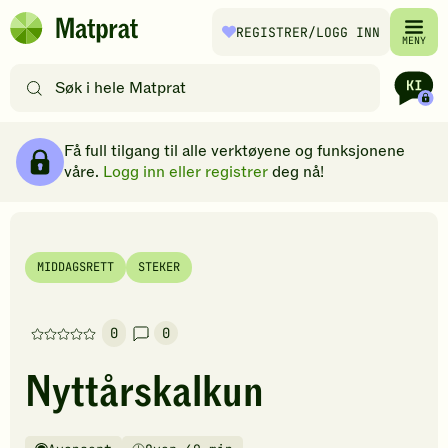
Hopp til hovedinnhold
REGISTRER
/LOGG INN
Matprat
MENY
hjemmeside
Søk
etter
oppskrifter
Ingredienser
Slik gjør du
Kommentarer
Brødsmulesti
eller
Få full tilgang til alle verktøyene og funksjonene
filtre
våre.
Logg inn eller registrer
deg nå!
MIDDAGSRETT
STEKER
0
0
Denne
oppskriften
Nyttårskalkun
har
foreløpig
ingen