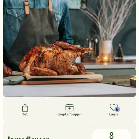
Del
Ukeplanlegger
Lagre
8