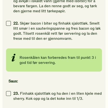
og avkjøl i iskaldt vann (gjerne med isbiter) for å
bevare fargen. La den renne godt av seg, og tørk
den gjerne med litt tørkepapir.
22.
Skjær bacon i biter og finhakk sjalottløk. Smelt
litt smør i en sauteringspanne og fres bacon og løk
godt. Tilsett rosenkål rett før servering og la den
frese med til den er gjennomvarm.
Rosenkålen kan forberedes fram til punkt 3 i
god tid før servering.
Saus:
23.
Finhakk sjalottløk og ha den i en liten kjele med
sherry. Kok opp og la det koke inn til 1/3.