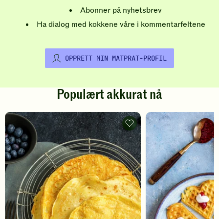
Abonner på nyhetsbrev
Ha dialog med kokkene våre i kommentarfeltene
OPPRETT MIN MATPRAT-PROFIL
Populært akkurat nå
Pannekaker
-
legg
til
favoritter