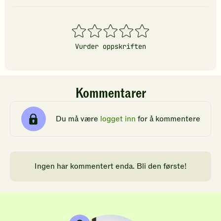
1
2
3
4
5
stjerner
stjerner
stjerner
stjerner
stjerner
Vurder oppskriften
Kommentarer
Du må være
logget inn
for å kommentere
Ingen har kommentert enda. Bli den første!