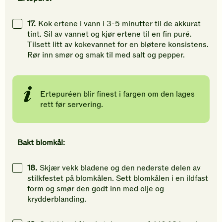
17.
Kok ertene i vann i 3-5 minutter til de akkurat
tint. Sil av vannet og kjør ertene til en fin puré.
Tilsett litt av kokevannet for en bløtere konsistens.
Rør inn smør og smak til med salt og pepper.
Ertepuréen blir finest i fargen om den lages
rett før servering.
Bakt blomkål:
18.
Skjær vekk bladene og den nederste delen av
stilkfestet på blomkålen. Sett blomkålen i en ildfast
form og smør den godt inn med olje og
krydderblanding.