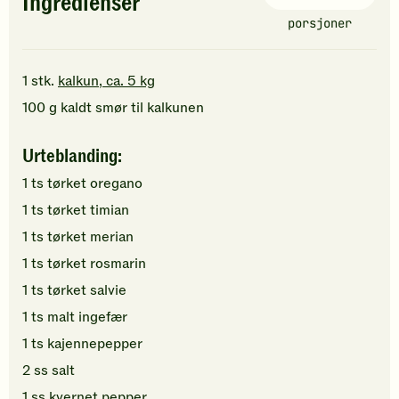
Ingredienser
porsjoner
1
stk.
kalkun, ca. 5 kg
100
g
kaldt
smør
til kalkunen
Urteblanding:
1
ts
tørket oregano
1
ts
tørket timian
1
ts
tørket merian
1
ts
tørket rosmarin
1
ts
tørket salvie
1
ts
malt ingefær
1
ts
kajennepepper
2
ss
salt
1
ss
kvernet pepper