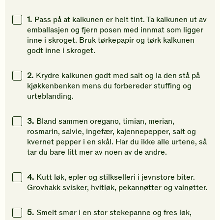
1.
Pass på at kalkunen er helt tint. Ta kalkunen ut av
emballasjen og fjern posen med innmat som ligger
inne i skroget. Bruk tørkepapir og tørk kalkunen
godt inne i skroget.
2.
Krydre kalkunen godt med salt og la den stå på
kjøkkenbenken mens du forbereder stuffing og
urteblanding.
3.
Bland sammen oregano, timian, merian,
rosmarin, salvie, ingefær, kajennepepper, salt og
kvernet pepper i en skål. Har du ikke alle urtene, så
tar du bare litt mer av noen av de andre.
4.
Kutt løk, epler og stilkselleri i jevnstore biter.
Grovhakk svisker, hvitløk, pekannøtter og valnøtter.
5.
Smelt smør i en stor stekepanne og fres løk,