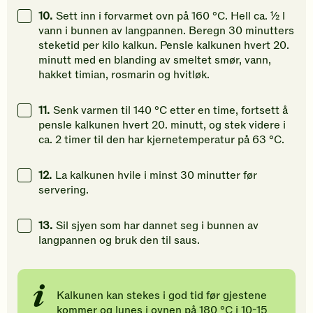
10.
Sett inn i forvarmet ovn på 160 °C. Hell ca. ½ l
vann i bunnen av langpannen. Beregn 30 minutters
steketid per kilo kalkun. Pensle kalkunen hvert 20.
minutt med en blanding av smeltet smør, vann,
hakket timian, rosmarin og hvitløk.
11.
Senk varmen til 140 °C etter en time, fortsett å
pensle kalkunen hvert 20. minutt, og stek videre i
ca. 2 timer til den har kjernetemperatur på 63 °C.
12.
La kalkunen hvile i minst 30 minutter før
servering.
13.
Sil sjyen som har dannet seg i bunnen av
langpannen og bruk den til saus.
K
alkunen kan
stekes
i god tid før gjestene
kommer
og
lunes i ovnen
på 180
°
C
i 10-15