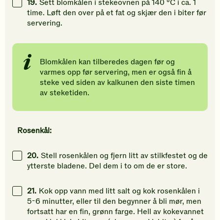
19.
Sett blomkålen i stekeovnen på 140 °C i ca. 1
time. Løft den over på et fat og skjær den i biter før
servering.
Blomkålen kan tilberedes dage
n
før og
varmes opp før servering, men er også fin å
steke ved siden av kalkunen den siste timen
av steketiden.
Rosenkål:
20.
Stell rosenkålen og fjern litt av stilkfestet og de
ytterste bladene. Del dem i to om de er store.
21.
Kok opp vann med litt salt og kok rosenkålen i
5-6 minutter, eller til den begynner å bli mør, men
fortsatt har en fin, grønn farge. Hell av kokevannet