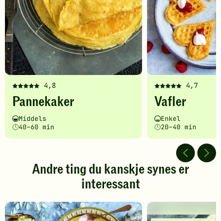
4,8
4,7
Denne
Denne
Pannekaker
Vafler
oppskriften
oppskriften
har
har
Vanskelighetsgrad
Tilberedningstid
Vanskelighetsgrad
Tilberedningstid
Middels
Enkel
fått
fått
40–60 min
20–40 min
5
5
av
av
5
5
stjerner.
stjerner.
Andre ting du kanskje synes er
Klikk
Klikk
interessant
for
for
å
å
gi
gi
din
din