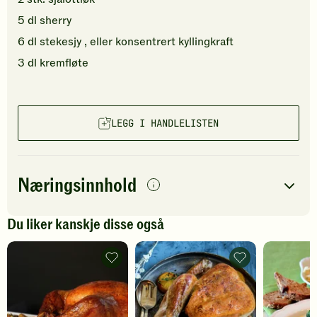
5
dl
sherry
6
dl
stekesjy
, eller konsentrert kyllingkraft
3
dl
kremfløte
LEGG I HANDLELISTEN
Næringsinnhold
per
porsjon
Du liker kanskje disse også
Navn på
Energi
antall
2000
kcal
næringsstoffet
Kalkun
Helstekt
til
kalkun
Fett
120
g
Thanksgiving
-
-
legg
Protein
155
g
legg
til
til
favoritter