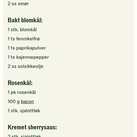
2
ss
smør
Bakt blomkål:
1
stk.
blomkål
1
ts
fennikelfrø
1
ts
paprikapulver
1
ts
kajennepepper
2
ss
solsikkeolje
Rosenkål:
1
pk
rosenkål
100
g
bacon
1
stk.
sjalottløk
Kremet sherrysaus:
2
stk.
sjalottløk