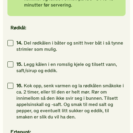
minutter
før servering.
Rødkål:
14.
Del rødkålen i båter og snitt hver båt i så tynne
strimler som mulig.
15.
Legg kålen i en romslig kjele og tilsett vann,
saft/sirup og eddik.
16.
Kok opp, senk varmen og la rødkålen småkoke i
ca. 2 timer, eller til den er helt mør. Rør om
innimellom så den ikke svir seg i bunnen. Tilsett
appelsinskall og -saft. Og smak til med salt og
pepper, og eventuelt litt sukker og eddik, til
smaken er slik du vil ha den.
Ertepuré: