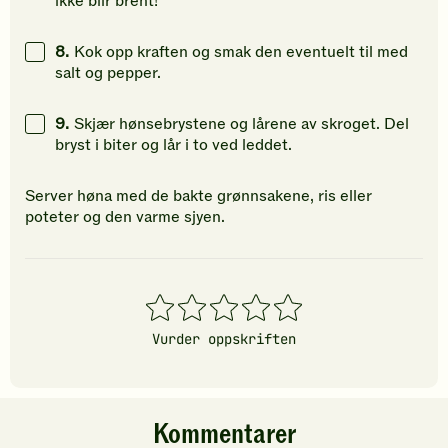
ikke blir brent!
8.
Kok opp kraften og smak den eventuelt til med
salt og pepper.
9.
Skjær hønsebrystene og lårene av skroget. Del
bryst i biter og lår i to ved leddet.
Server høna med de bakte grønnsakene, ris eller
poteter og den varme sjyen.
1
2
3
4
5
stjerner
stjerner
stjerner
stjerner
stjerner
Vurder oppskriften
Kommentarer