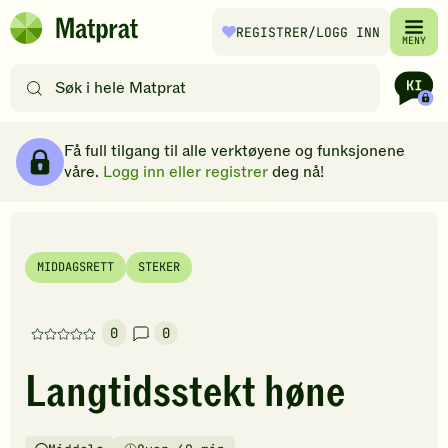
Hopp til hovedinnhold
REGISTRER
/LOGG INN
Matprat
MENY
hjemmeside
Søk
etter
oppskrifter
Ingredienser
Slik gjør du
Kommentarer
Brødsmulesti
eller
Få full tilgang til alle verktøyene og funksjonene
filtre
våre.
Logg inn eller registrer
deg nå!
MIDDAGSRETT
STEKER
0
0
Denne
oppskriften
Langtidsstekt høne
har
foreløpig
ingen