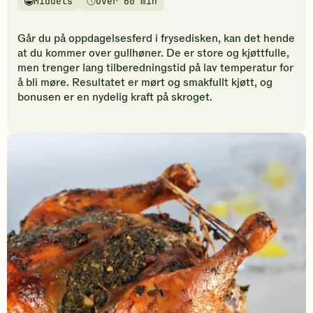
Middels
Over 60 min
vurderinger.
Vanskelighetsgrad
Tilberedningstid
Bli
den
Går du på oppdagelsesferd i frysedisken, kan det hende
første
at du kommer over gullhøner. De er store og kjøttfulle,
til
men trenger lang tilberedningstid på lav temperatur for
å
å bli møre. Resultatet er mørt og smakfullt kjøtt, og
vurdere
bonusen er en nydelig kraft på skroget.
denne
oppskriften.