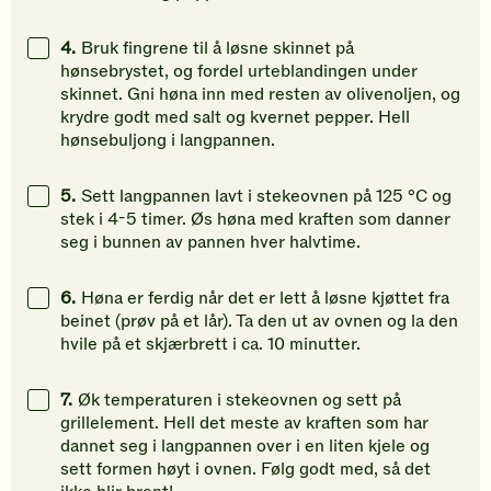
4.
Bruk fingrene til å løsne skinnet på
hønsebrystet, og fordel urteblandingen under
skinnet. Gni høna inn med resten av olivenoljen, og
krydre godt med salt og kvernet pepper. Hell
hønsebuljong i langpannen.
5.
Sett langpannen lavt i stekeovnen på 125 °C og
stek i 4-5 timer. Øs høna med kraften som danner
seg i bunnen av pannen hver halvtime.
6.
Høna er ferdig når det er lett å løsne kjøttet fra
beinet (prøv på et lår). Ta den ut av ovnen og la den
hvile på et skjærbrett i ca. 10 minutter.
7.
Øk temperaturen i stekeovnen og sett på
grillelement. Hell det meste av kraften som har
dannet seg i langpannen over i en liten kjele og
sett formen høyt i ovnen. Følg godt med, så det