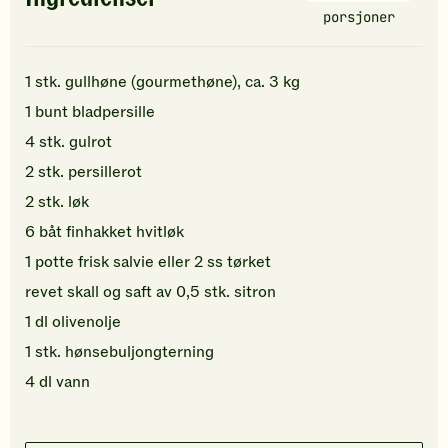
porsjoner
1
stk.
gullhøne (gourmethøne), ca. 3 kg
1
bunt
bladpersille
4
stk.
gulrot
2
stk.
persillerot
2
stk.
løk
6
båt
finhakket
hvitløk
1
potte
frisk salvie
eller 2 ss tørket
revet skall og saft av
0,5
stk.
sitron
1
dl
olivenolje
1
stk.
hønsebuljongterning
4
dl
vann