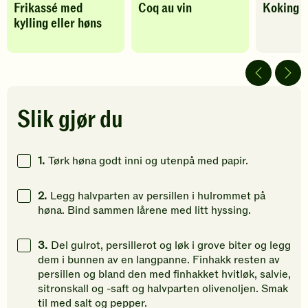
Frikassé med
Coq au vin
Koking a
oppskriften
oppskriften
oppskrif
kylling eller høns
har
har
har
fått
fått
fått
5
5
5
av
av
av
5
5
5
stjerner.
stjerner.
stjerner.
Klikk
Klikk
Klikk
Slik gjør du
for
for
for
å
å
å
gi
gi
gi
1.
Tørk høna godt inni og utenpå med papir.
din
din
din
vurdering.
vurdering.
vurdering
2.
Legg halvparten av persillen i hulrommet på
høna. Bind sammen lårene med litt hyssing.
3.
Del gulrot, persillerot og løk i grove biter og legg
dem i bunnen av en langpanne. Finhakk resten av
persillen og bland den med finhakket hvitløk, salvie,
sitronskall og -saft og halvparten olivenoljen. Smak
til med salt og pepper.