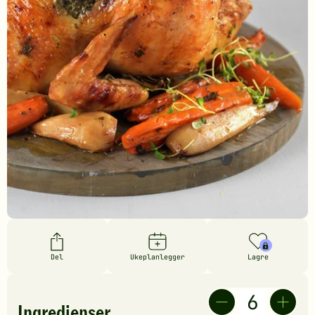
Del
Ukeplanlegger
Lagre
Ingredienser