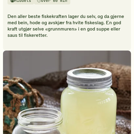
Middels
Over 60 min
vurderinger.
Vanskelighetsgrad
Tilberedningstid
Bli
den
Den aller beste fiskekraften lager du selv, og da gjerne
første
med bein, hode og avskjær fra hvite fiskeslag. En god
til
kraft utgjør selve «grunnmuren» i en god suppe eller
å
saus til fiskeretter.
vurdere
denne
oppskriften.