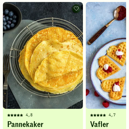
Pannekaker
-
legg
til
favoritter
4,8
4,7
Denne
Denne
Pannekaker
Vafler
oppskriften
oppskriften