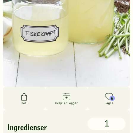
Del
Ukeplanlegger
Lagre
1
Ingredienser