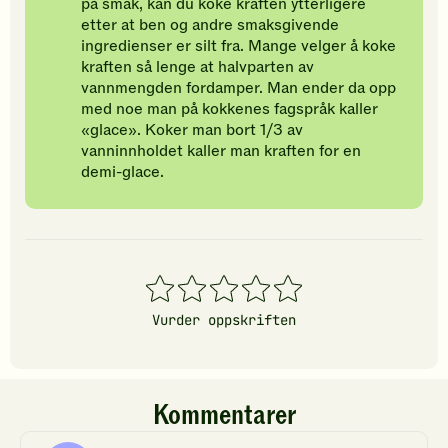
på smak, kan du koke kraften ytterligere
etter at ben og andre smaksgivende
ingredienser er silt fra. Mange velger å koke
kraften så lenge at halvparten av
vannmengden fordamper. Man ender da opp
med noe man på kokkenes fagspråk kaller
«glace». Koker man bort 1/3 av
vanninnholdet kaller man kraften for en
demi-glace.
1
2
3
4
5
stjerner
stjerner
stjerner
stjerner
stjerner
Vurder oppskriften
Kommentarer