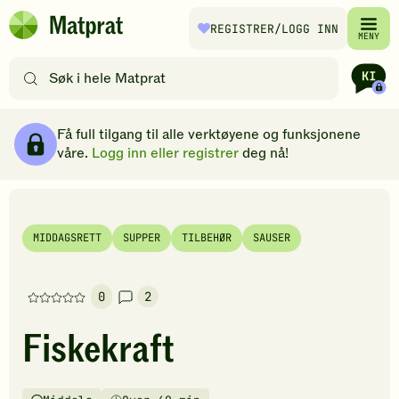
Hopp til hovedinnhold
REGISTRER
/LOGG INN
Matprat
MENY
hjemmeside
Søk
etter
oppskrifter
Ingredienser
Slik gjør du
Kommentarer
Brødsmulesti
eller
Få full tilgang til alle verktøyene og funksjonene
filtre
våre.
Logg inn eller registrer
deg nå!
MIDDAGSRETT
SUPPER
TILBEHØR
SAUSER
0
2
Denne
oppskriften
Fiskekraft
har
foreløpig
ingen