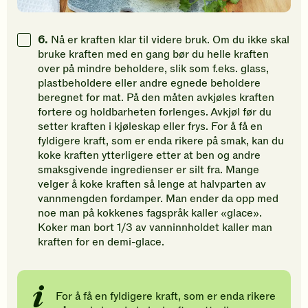
6.
Nå er kraften klar til videre bruk. Om du ikke skal
bruke kraften med en gang bør du helle kraften
over på mindre beholdere, slik som f.eks. glass,
plastbeholdere eller andre egnede beholdere
beregnet for mat. På den måten avkjøles kraften
fortere og holdbarheten forlenges. Avkjøl før du
setter kraften i kjøleskap eller frys. For å få en
fyldigere kraft, som er enda rikere på smak, kan du
koke kraften ytterligere etter at ben og andre
smaksgivende ingredienser er silt fra. Mange
velger å koke kraften så lenge at halvparten av
vannmengden fordamper. Man ender da opp med
noe man på kokkenes fagspråk kaller «glace».
Koker man bort 1/3 av vanninnholdet kaller man
kraften for en demi-glace.
For å få en fyldigere kraft, som er enda rikere