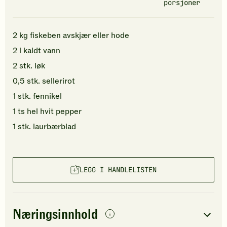
porsjoner
2
kg
fiskeben
avskjær eller hode
2
l
kaldt
vann
2
stk.
løk
0,5
stk.
sellerirot
1
stk.
fennikel
1
ts
hel hvit pepper
1
stk.
laurbærblad
LEGG I HANDLELISTEN
Næringsinnhold