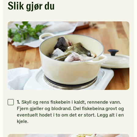
stjerner.
stjerner.
stjerner.
Slik gjør du
Klikk
Klikk
Klikk
for
for
for
å
å
å
gi
gi
gi
din
din
din
vurdering.
vurdering.
vurdering
1.
Skyll og rens fiskebein i kaldt, rennende vann.
Fjern gjeller og blodrand. Del fiskebeina grovt og
eventuelt hodet i to om det er stort. Legg alt i en
kjele.