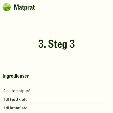
Hopp til hovedinnhold
Matprat
Brødsmulesti
3. Steg 3
Ingredienser
2
ss
tomatpuré
1
dl
kjøttkraft
1
dl
kremfløte