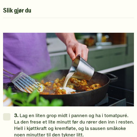
Slik gjør du
trinn
du
kan
merke
av
3.
Lag en liten grop midt i pannen og ha i tomatpuré.
La den frese et lite minutt før du rører den inn i resten.
Hell i kjøttkraft og kremfløte, og la sausen småkoke
noen minutter til den tykner litt.