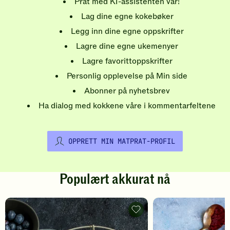
Prat med KI-assistenten vår!
Lag dine egne kokebøker
Legg inn dine egne oppskrifter
Lagre dine egne ukemenyer
Lagre favorittoppskrifter
Personlig opplevelse på Min side
Abonner på nyhetsbrev
Ha dialog med kokkene våre i kommentarfeltene
OPPRETT MIN MATPRAT-PROFIL
Populært akkurat nå
Pannekaker
-
legg