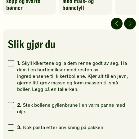
sopp og svarte
med mais- og
har
har
har
fått
fått
fått
bønner
bønnefyll
4
5
4
av
av
av
5
5
5
stjerner.
stjerner.
stjerner.
Klikk
Klikk
Klikk
Slik gjør du
for
for
for
å
å
å
gi
gi
gi
1.
Skyll kikertene og la dem renne godt av seg. Ha
din
din
din
dem i en hurtigmikser med resten av
vurdering.
vurdering.
vurdering
ingrediensene til kikertbollene. Kjør alt til en jevn,
gjerne litt grov masse og form massen til små
boller. Legg på en tallerken.
2.
Stek bollene gyllenbrune i en varm panne med
olje.
3.
Kok pasta etter anvisning på pakken