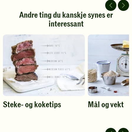
5
5
stjerner.
stjerner.
Andre ting du kanskje synes er
Klikk
Klikk
interessant
for
for
å
å
gi
gi
din
din
vurdering.
vurdering.
Steke- og koketips
Mål og vekt