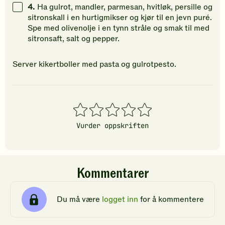
4.
Ha gulrot, mandler, parmesan, hvitløk, persille og
sitronskall i en hurtigmikser og kjør til en jevn puré.
Spe med olivenolje i en tynn stråle og smak til med
sitronsaft, salt og pepper.
Server kikertboller med pasta og gulrotpesto.
1
2
3
4
5
stjerner
stjerner
stjerner
stjerner
stjerner
Vurder oppskriften
Kommentarer
Du må være
logget inn
for å kommentere