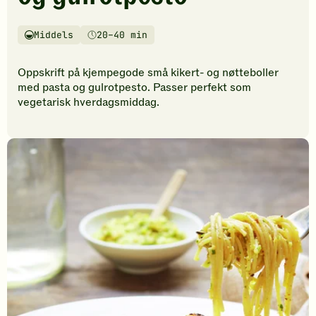
vurderinger.
Bli
den
Middels
20–40 min
Vanskelighetsgrad
Tilberedningstid
første
til
Oppskrift på kjempegode små kikert- og nøtteboller
å
med pasta og gulrotpesto. Passer perfekt som
vurdere
vegetarisk hverdagsmiddag.
denne
oppskriften.