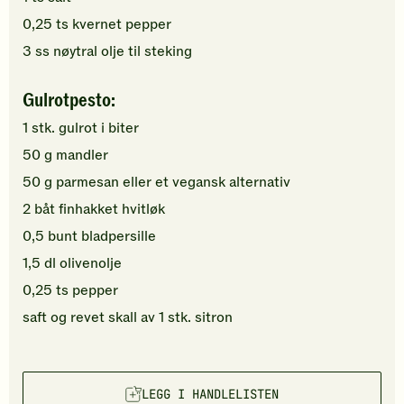
0,25
ts
kvernet pepper
3
ss
nøytral olje
til steking
Gulrotpesto:
1
stk.
gulrot
i biter
50
g
mandler
50
g
parmesan
eller et vegansk alternativ
2
båt
finhakket
hvitløk
0,5
bunt
bladpersille
1,5
dl
olivenolje
0,25
ts
pepper
saft og revet skall av
1
stk.
sitron
LEGG I HANDLELISTEN