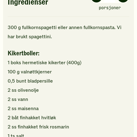
Ingredienser
porsjoner
300
g
fullkornspagetti
eller annen fullkornspasta. Vi
har brukt spagettini.
Kikertboller:
1
boks
hermetiske kikerter
(400g)
100
g
valnøttkjerner
0,5
bunt
bladpersille
2
ss
olivenolje
2
ss
vann
2
ss
maisenna
2
båt
finhakket
hvitløk
2
ss
finhakket
frisk rosmarin
1
ts
salt