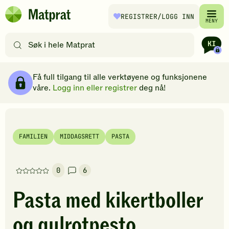
Hopp til hovedinnhold
REGISTRER
/LOGG INN
Matprat
MENY
hjemmeside
Søk
etter
oppskrifter
Ingredienser
Slik gjør du
Kommentarer
Brødsmulesti
eller
Få full tilgang til alle verktøyene og funksjonene
filtre
våre.
Logg inn eller registrer
deg nå!
FAMILIEN
MIDDAGSRETT
PASTA
0
6
Denne
oppskriften
Pasta med kikertboller
har
foreløpig
og gulrotpesto
ingen