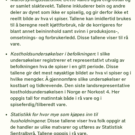
er samlet slaktevekt. Tallene inkluderer bein og andre
deler av dyret som ikke er spiselig, og gir derfor ikke et
reellt bilde av hva vi spiser. Tallene kan imidlertid brukes
til å beregne reelt kjøttforbruk, når de korrigeres for
blant annet beininnhold samt svinn i produksjons-,
omsetnings- og forbrukerledd. Disse tallene viser til rå
vare.
Kostholdsundersøkelser i befolkningen
: I slike
undersøkelser registrerer et representativt utvalg av
befolkningen hva de spiser i en gitt periode. Disse
tallene gir det mest nøyaktige bildet av hva vi spiser og i
hvilke mengder. Å gjennomføre slike undersøkelser er
kostbart og tidkrevende. Den siste landsrepresentative
kostholdsundersøkelsen i Norge er Norkost 4. Her
oppgis tall for matinntak både i rå vare og i
spiseferdig/tilberedt vare.
Statistikk for hvor mye som kjøpes inn til
husholdningene
: Disse tallene viser hva folk oppgir at
de handler av ulike matvarer og utføres av Statistisk
Sentralbyrå. Tallene oppgis i rå vare.