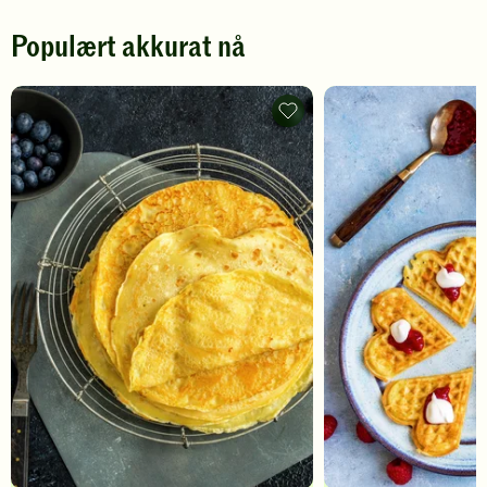
Populært akkurat nå
Pannekaker
-
legg
til
favoritter