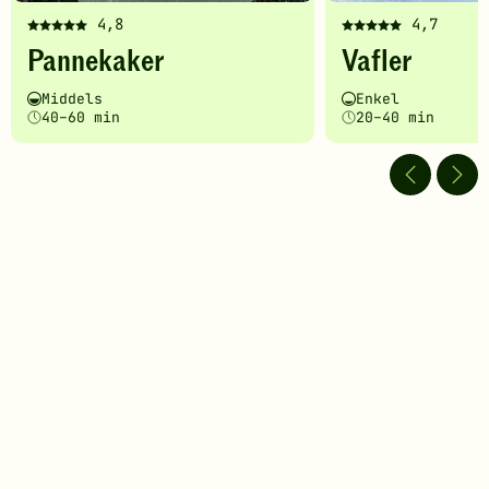
4,8
4,7
Denne
Denne
Pannekaker
Vafler
oppskriften
oppskriften
har
har
Vanskelighetsgrad
Tilberedningstid
Vanskelighetsgrad
Tilberedningstid
Middels
Enkel
fått
fått
40–60 min
20–40 min
5
5
av
av
5
5
stjerner.
stjerner.
Klikk
Klikk
for
for
å
å
gi
gi
din
din
vurdering.
vurdering.