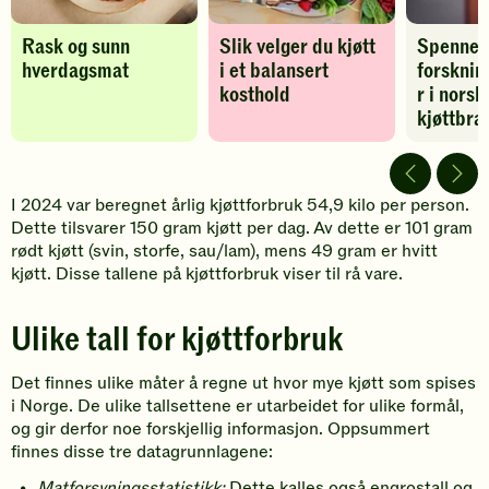
balansert
kosthold
Rask og sunn
Slik velger du kjøtt
Spenne
-
legg
hverdagsmat
i et balansert
forsknin
til
kosthold
r i norsk
favoritter
kjøttbra
I 2024 var beregnet årlig kjøttforbruk 54,9 kilo per person.
Dette tilsvarer 150 gram kjøtt per dag. Av dette er 101 gram
rødt kjøtt (svin, storfe, sau/lam), mens 49 gram er hvitt
kjøtt. Disse tallene på kjøttforbruk viser til rå vare.
Ulike tall for kjøttforbruk
Det finnes ulike måter å regne ut hvor mye kjøtt som spises
i Norge. De ulike tallsettene er utarbeidet for ulike formål,
og gir derfor noe forskjellig informasjon. Oppsummert
finnes disse tre datagrunnlagene:
Matforsyningsstatistikk:
Dette kalles også engrostall og