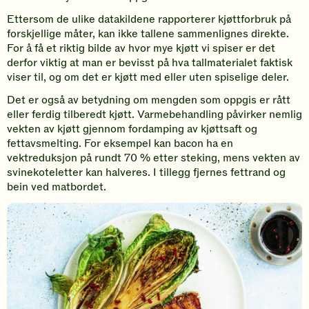
Ettersom de ulike datakildene rapporterer kjøttforbruk på
forskjellige måter, kan ikke tallene sammenlignes direkte.
For å få et riktig bilde av hvor mye kjøtt vi spiser er det
derfor viktig at man er bevisst på hva tallmaterialet faktisk
viser til, og om det er kjøtt med eller uten spiselige deler.
Det er også av betydning om mengden som oppgis er rått
eller ferdig tilberedt kjøtt. Varmebehandling påvirker nemlig
vekten av kjøtt gjennom fordamping av kjøttsaft og
fettavsmelting. For eksempel kan bacon ha en
vektreduksjon på rundt 70 % etter steking, mens vekten av
svinekoteletter kan halveres. I tillegg fjernes fettrand og
bein ved matbordet.