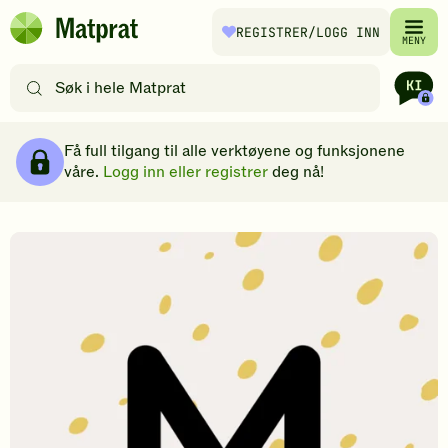
Hopp til hovedinnhold
REGISTRER
/LOGG INN
Matprat
MENY
hjemmeside
Søk
etter
oppskrifter
Brødsmulesti
eller
Få full tilgang til alle verktøyene og funksjonene
filtre
våre.
Logg inn eller registrer
deg nå!
M
a
t
o
p