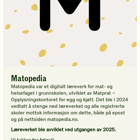
e
d
i
a
Matopedia
Matopedia var et digitalt læreverk for mat- og
helsefaget i grunnskolen, utviklet av Matprat –
Opplysningskontoret for egg og kjøtt. Det ble i 2024
vedtatt å stenge ned læreverket og alle registrerte
skoler mottok informasjon om dette, både på epost
og på nettsiden matopedia.no.
Læreverket ble avviklet ved utgangen av 2025.