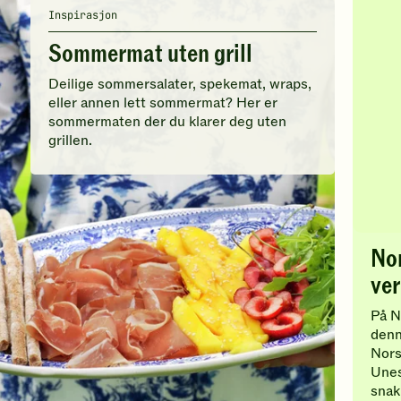
Inspirasjon
Sommermat uten grill
Deilige sommersalater, spekemat, wraps,
eller annen lett sommermat? Her er
sommermaten der du klarer deg uten
grillen.
Nor
ver
På No
denn
Nors
Unes
snak