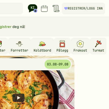
REGISTRER
/LOGG INN
gistrer
deg nå!
ter
Forretter
Koldtbord
Pålegg
Frokost
Turmat
03.08-09.08
Åpne
video
for