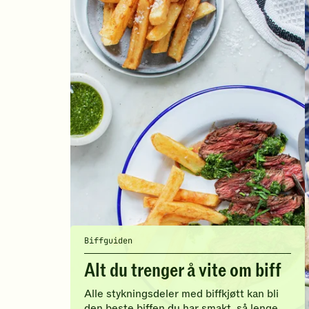
Biffguiden
Alt du trenger å vite om biff
Alle stykningsdeler med biffkjøtt kan bli
den beste biffen du har smakt, så lenge