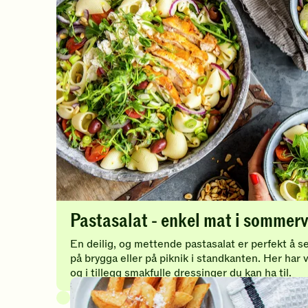
t
e
r
Pastasalat - enkel mat i somme
En deilig, og mettende pastasalat er perfekt å se
på brygga eller på piknik i standkanten. Her har v
og i tillegg smakfulle dressinger du kan ha til.