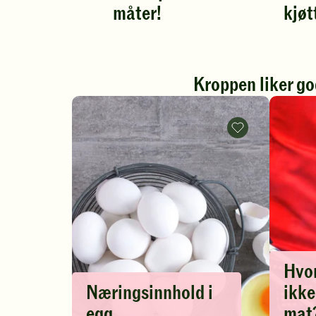
måter!
kjøt
Spill
Spill
av
av
video
video
Kroppen liker go
Næringsinnhold
i
egg
-
legg
til
favoritter
Hvor
Næringsinnhold i
ikke
egg
mat