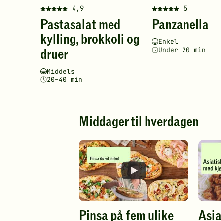
4,9
5
Denne
Denne
Pastasalat med
Panzanella
oppskriften
oppskriften
har
har
kylling, brokkoli og
Vanskelighetsgrad
Tilberedningstid
Enkel
fått
fått
druer
Under 20 min
5
5
av
av
Vanskelighetsgrad
Tilberedningstid
Middels
5
5
20–40 min
stjerner.
stjerner.
Klikk
Klikk
for
for
å
å
Middager til hverdagen
gi
gi
din
din
vurdering.
vurdering.
Pinsa på fem ulike
Asia