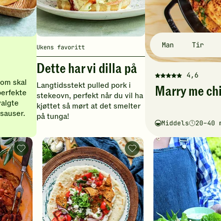
Man
Tir
Ukens favoritt
Dette har vi dilla på
4,6
Denne
som skal
Langtidsstekt pulled pork i
Marry me ch
oppskriften
 perfekte
stekeovn, perfekt når du vil ha
har
algte
kjøttet så mørt at det smelter
fått
 sauser.
på tunga!
5
Middels
20–40 
Vanskelighetsgrad
Tilberedningstid
av
5
stjerner.
Grillribbe
Döner
med
kebab
Klikk
gresk
med
for
salat
kylling
-
-
å
legg
legg
gi
til
til
din
favoritter
favoritter
vurdering.