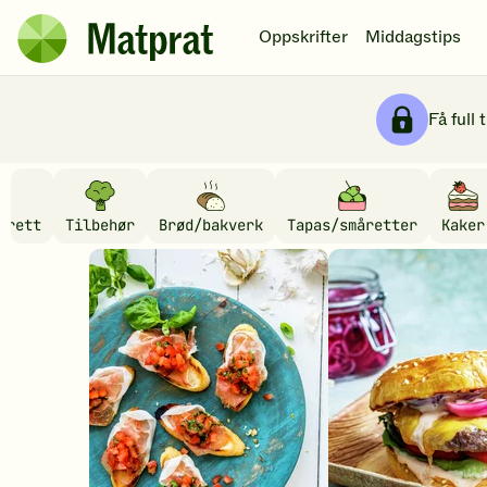
Hopp til hovedinnhold
Oppskrifter
Middagstips
Matprat
hjemmeside
Få full 
M
srett
Tilbehør
Brød/bakverk
Tapas/småretter
Kaker
V
a
i
a
t
n
p
b
e
r
f