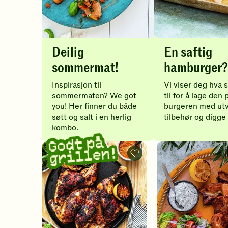
a
a
l
e
t
r
Deilig
En saftig
,
sommermat!
hamburger?
f
p
Inspirasjon til
Vi viser deg hva 
l
sommermaten? We got
til for å lage den
o
u
you! Her finner du både
burgeren med utv
søtt og salt i en herlig
tilbehør og digge
s
r
kombo.
U
s
Godt
Godt på
på
k
grillen!
u
s
Piri
grillen!
piri
e
k
kylling
-
n
e
i
legg
til
s
m
favoritter
u
e
d