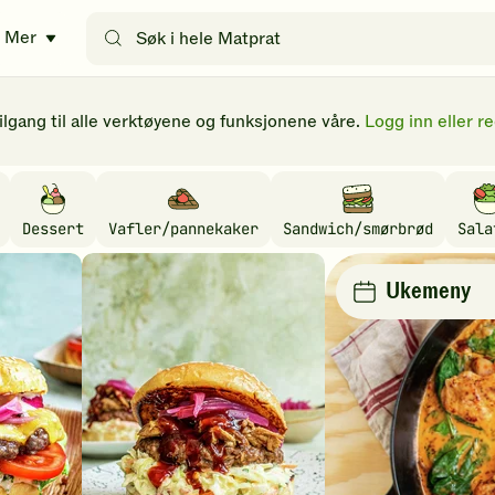
Søk
Mer
etter
oppskrifter
eller
filtre
tilgang til alle verktøyene og funksjonene våre.
Logg inn eller re
Dessert
Vafler/pannekaker
Sandwich/smørbrød
Sala
Ukemeny