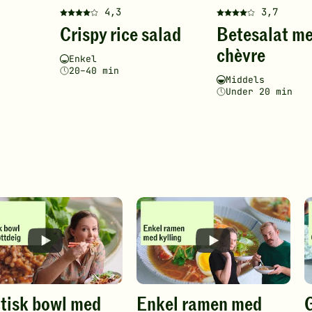
4,3
3,7
Denne
Denne
Crispy rice salad
Betesalat m
oppskriften
oppskriften
har
har
chèvre
Vanskelighetsgrad
Tilberedningstid
Enkel
fått
fått
20–40 min
4
4
Vanskelighetsgrad
Tilberedningstid
Middels
av
av
Under 20 min
5
5
stjerner.
stjerner.
Klikk
Klikk
for
for
å
å
gi
gi
din
din
vurdering.
vurdering.
tisk bowl med
Enkel ramen med
G