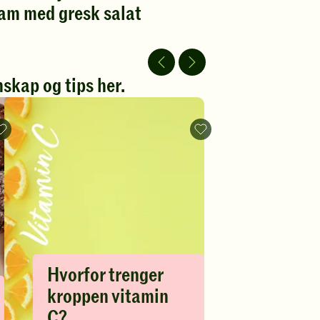
lam med gresk salat
Spill
av
pill
video
v
ideo
skap og tips her.
Slik
Vitamin
får
C
du
-
i
legg
deg
til
nok
favoritter
kostfiber!
-
legg
til
favoritter
Hvorfor trenger
kroppen vitamin
C?