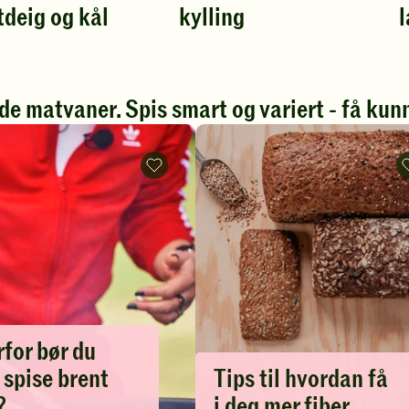
tdeig og kål
kylling
Spill
S
av
a
video
v
de matvaner. Spis smart og variert - få kunn
Hvorfor
bør
du
ikke
spise
brent
mat?
-
legg
til
favoritter
for bør du
 spise brent
Tips til hvordan få
?
i deg mer fiber