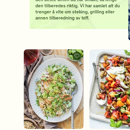
den tilberedes riktig. Vi har samlet alt du
trenger å vite om steking, grilling eller
annen tilberedning av biff.
Pastasalat
med
kylling,
brokkoli
og
druer
-
legg
til
favoritter