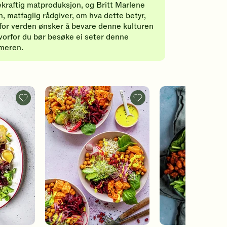
kraftig matproduksjon, og Britt Marlene
n, matfaglig rådgiver, om hva dette betyr,
for verden ønsker å bevare denne kulturen
vorfor du bør besøke ei seter denne
meren.
Betesalat
Buddha
med
bowl
bakt
-
chèvre
legg
-
til
legg
favoritter
til
favoritter